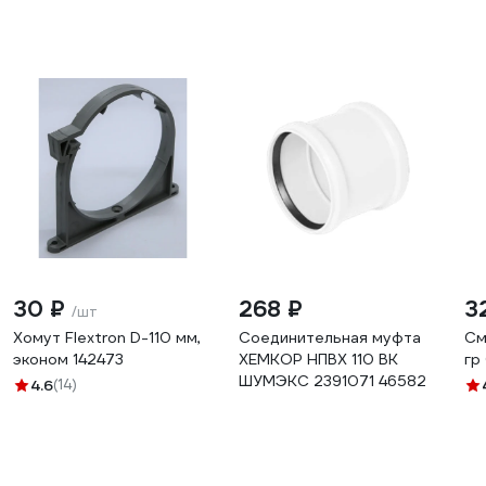
30 ₽
268 ₽
3
/шт
Хомут Flextron D-110 мм,
Соединительная муфта
См
эконом 142473
ХЕМКОР НПВХ 110 ВК
гр
ШУМЭКС 2391071 46582
4.6
(14)