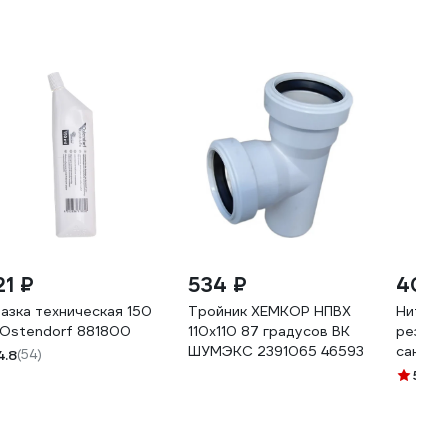
21 ₽
534 ₽
409 
азка техническая 150
Тройник ХЕМКОР НПВХ
Нить д
 Ostendorf 881800
110x110 87 градусов ВК
резьбы 
ШУМЭКС 2391065 46593
сантех
4.8
(54)
соедин
5
(2)