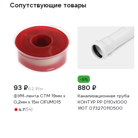
Сопутствующие товары
-5%
93 ₽
880 ₽
6.2 ₽/м
ФУМ-лента СТМ 19мм х
Канализационная труба
0,2мм х 15м CIFUM015
КОНТУР РР D110x1000
УЮТ 073270110500
4.7
(54)