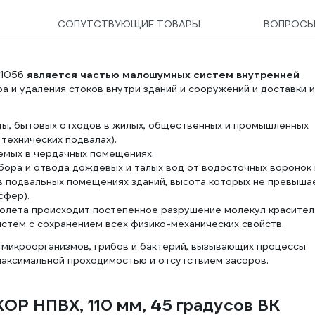
СОПУТСТВУЮЩИЕ ТОВАРЫ
ВОПРОС
91056
является частью малошумных систем внутренней
 и удаления стоков внутри зданий и сооружений и доставки и
ы, бытовых отходов в жилых, общественных и промышленных
 технических подвалах).
мых в чердачных помещениях.
бора и отвода дождевых и талых вод от водосточных воронок 
 подвальных помещениях зданий, высота которых не превыша
сфер).
олета происходит постепенное разрушение молекул красител
истем с сохранением всех физико-механических свойств.
микроорганизмов, грибов и бактерий, вызывающих процессы
максимальной проходимостью и отсутствием засоров.
ОР НПВХ, 110 мм, 45 градусов ВК