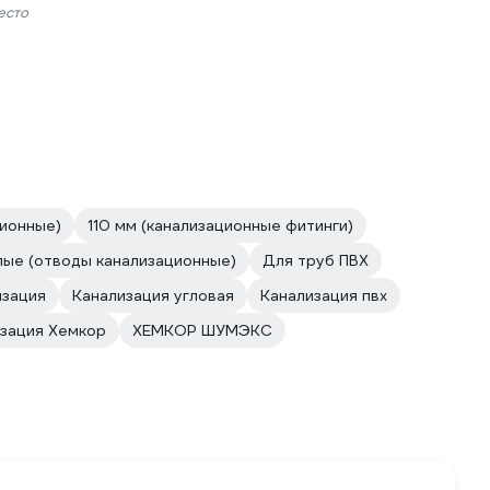
есто
ционные)
110 мм (канализационные фитинги)
лые (отводы канализационные)
Для труб ПВХ
изация
Канализация угловая
Канализация пвх
изация Хемкор
ХЕМКОР ШУМЭКС