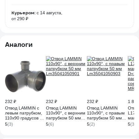
Курьером:
c 14 августа,
от 290 ₽
Аналоги
232 ₽
232 ₽
232 ₽
1 894
Отвод LAMMIN с
Отвод LAMMIN
Отвод LAMMIN
Отво
левым патрубком,
110х90°, с верхним
110х90°, с правым
L175 
110х90 градусов 50
патрубком 50 мм
патрубком 50 мм
манж
Lm35041050902
Lm35041050901
Lm35041050903
D=11
5
(3)
5
(6)
5
(2)
5
(3)
раст
соед
MRD