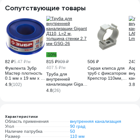
Сопутствующие товары
-10%
82 ₽
5.47 ₽/м
815 ₽
909 ₽
506 ₽
243 ₽
407.5 ₽/м
Фумлента Зубр
Серая клипса для
Аэра
Мастер плотность
труб с фиксатором
внут
Труба для
0.1 мм х 19 мм х 15
Крепстор 110мм,
кана
внутренней
м 12373-19-025
пакет 2 шт
LAMM
канализации Gigant
4.9
(102)
3.8
(8
4665317008765​
Lm35
Д110, L=2 м,
4.8
(26)
толщина стенки 2.7
мм GSG-26
Характеристики
Область применения
внутренняя канализация
Угол
90 град
Наличие патрубка
50
Размер
110 мм