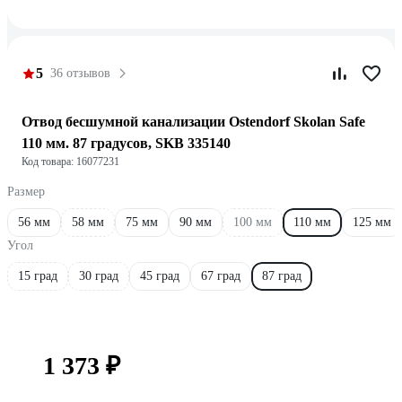
5
36 отзывов
Отвод бесшумной канализации Ostendorf Skolan Safe
110 мм. 87 градусов, SKB 335140
Код товара: 16077231
Размер
56 мм
58 мм
75 мм
90 мм
100 мм
110 мм
125 мм
Угол
15 град
30 град
45 град
67 град
87 град
1 373 ₽