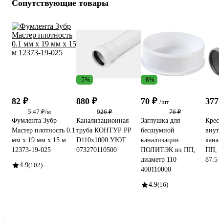
Сопутствующие товары
-5%
-8%
82 ₽
880 ₽
70 ₽
377
/шт
5.47 ₽/м
926 ₽
76 ₽
Фумлента Зубр
Канализационная
Заглушка для
Крес
Мастер плотность 0.1
труба КОНТУР РР
бесшумной
вну
мм х 19 мм х 15 м
D110x1000 УЮТ
канализации
кан
12373-19-025
073270110500
ПОЛИТЭК из ПП,
ПП, 
диаметр 110
87.5
4.9
(102)
400110000
4.9
(16)