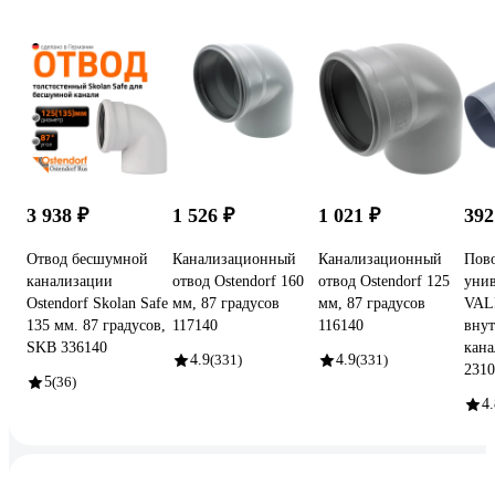
3 938 ₽
1 526 ₽
1 021 ₽
392
Отвод бесшумной
Канализационный
Канализационный
Пов
канализации
отвод Ostendorf 160
отвод Ostendorf 125
унив
Ostendorf Skolan Safe
мм, 87 градусов
мм, 87 градусов
VAL
135 мм. 87 градусов,
117140
116140
внут
SKB 336140
кана
4.9
(331)
4.9
(331)
2310
5
(36)
4.