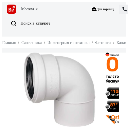
Москва
Для юрлиц
Поиск в каталоге
Главная
/
Сантехника
/
Инженерная сантехника
/
Фитинги
/
Канал