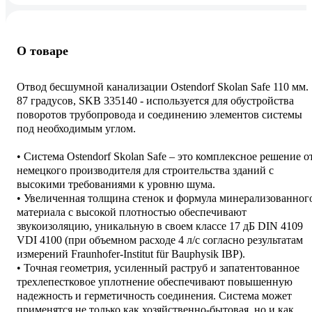
О товаре
Отвод бесшумной канализации Ostendorf Skolan Safe 110 мм.
87 градусов, SKB 335140 - используется для обустройства
поворотов трубопровода и соединению элементов системы
под необходимым углом.
• Система Ostendorf Skolan Safe – это комплексное решение о
немецкого производителя для строительства зданий с
высокими требованиями к уровню шума.
• Увеличенная толщина стенок и формула минерализованног
материала с высокой плотностью обеспечивают
звукоизоляцию, уникальную в своем классе 17 дБ DIN 4109
VDI 4100 (при объемном расходе 4 л/с согласно результатам
измерений Fraunhofer-Institut für Bauphysik IBP).
• Точная геометрия, усиленный раструб и запатентованное
трехлепестковое уплотнение обеспечивают повышенную
надежность и герметичность соединения. Система может
применятся не только как хозяйственно-бытовая, но и как