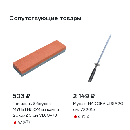
Сопутствующие товары
503 ₽
2 149 ₽
Точильный брусок
Мусат, NADOBA URSA20
МУЛЬТИДОМ из камня,
см, 722615
20х5х2 5 см VL60-73
4.7
(12)
4.1
(47)