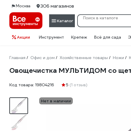
306 магазинов
Москва
Каталог
Акции
Инструмент
Крепеж
Всё для сада
Э
Главная
Офис и дом
Хозяйственные товары
Ножи
/
/
/
/
Овощечистка МУЛЬТИДОМ со щет
Код товара:
19804216
5
(1 отзыв)
Нет в наличии