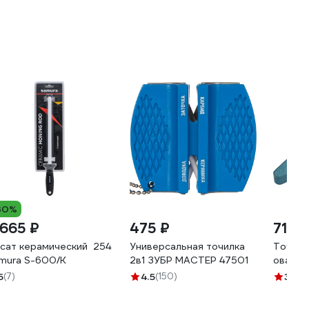
30%
 665 ₽
475 ₽
71 ₽
сат керамический 254 мм, белый
Универсальная точилка
Точиль
mura S-600/K
2в1 ЗУБР МАСТЕР 47501
овал 2
5
(7)
4.5
(150)
3.4
(11