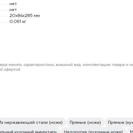
нет
нет
20x84x285 мм
0.061 кг
лера менять характеристики, внешний вид, комплектацию товара и м
ой офертой
Из нержавеющей стали (ножи)
Прямые (ножи)
Прямые (ку
льный кухонный инвентарь
Недорогие (кухонные ножи)
М