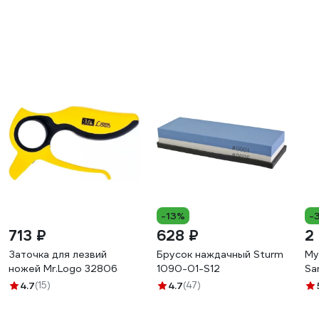
-13%
-
713 ₽
628 ₽
2
Заточка для лезвий
Брусок наждачный Sturm
Му
ножей Mr.Logo 32806
1090-01-S12
Sa
4.7
(15)
4.7
(47)