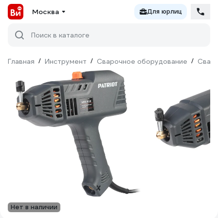
Москва
Для юрлиц
Поиск в каталоге
Главная
/
Инструмент
/
Сварочное оборудование
/
Сваро
Нет в наличии