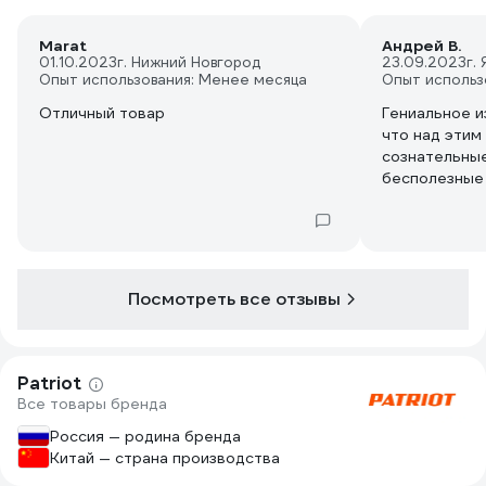
Marat
Андрей В.
01.10.2023
г. Нижний Новгород
23.09.2023
г.
Опыт использования: Менее месяца
Опыт использ
Отличный товар
Гениальное и
что над этим
сознательные
бесполезные 
руке ещё и д
точно не сва
игрушка садо
Посмотреть все отзывы
Patriot
Все товары бренда
Россия — родина бренда
Китай — страна производства