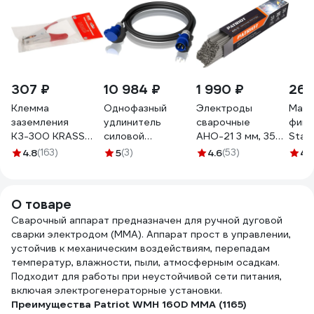
307 ₽
10 984 ₽
1 990 ₽
265
Клемма
Однофазный
Электроды
Магн
заземления
удлинитель
сварочные
фикс
КЗ-300 KRASS
силовой
АНО-21 3 мм, 350
Star
2943002
ALPENBOX32A 10
мм, 5 кг Patriot
4.8
(163)
5
(3)
4.6
(53)
4.
метров 3х4
605012235
8980002
О товаре
Сварочный аппарат предназначен для ручной дуговой
сварки электродом (ММА). Аппарат прост в управлении,
устойчив к механическим воздействиям, перепадам
температур, влажности, пыли, атмосферным осадкам.
Подходит для работы при неустойчивой сети питания,
включая электрогенераторные установки.
Преимущества Patriot WMH 160D MMA (1165)