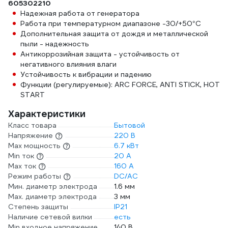
605302210
Надежная работа от генератора
Работа при температурном диапазоне -30/+50°C
Дополнительная защита от дождя и металлической
пыли - надежность
Антикоррозийная защита - устойчивость от
негативного влияния влаги
Устойчивость к вибрации и падению
Функции (регулируемые): ARC FORCE, ANTI STICK, HOT
START
Характеристики
Класс товара
Бытовой
Напряжение
220 В
Max мощность
6.7 кВт
Min ток
20 А
Max ток
160 А
Режим работы
DC/AC
Мин. диаметр электрода
1.6 мм
Мах. диаметр электрода
3 мм
Степень защиты
IP21
Наличие сетевой вилки
есть
Min входное напряжение
140 В