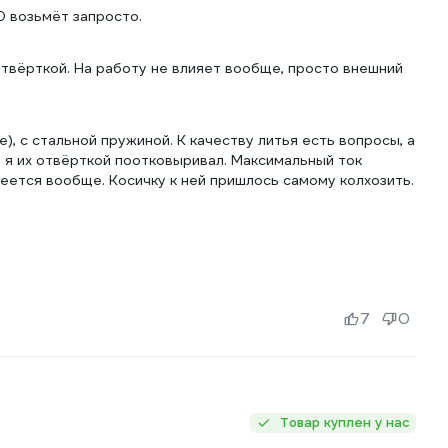
0 возьмёт запросто.
отвёрткой. На работу не влияет вообще, просто внешний
), с стальной пружиной. К качеству литья есть вопросы, а
, я их отвёрткой поотковыривал. Максимальный ток
реется вообще. Косичку к ней пришлось самому колхозить.
7
0
Товар куплен у нас