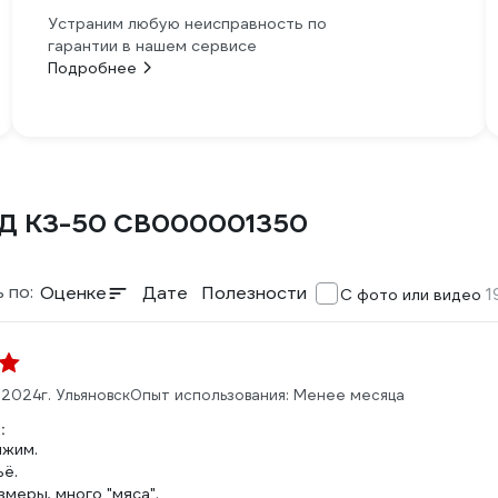
Устраним любую неисправность по
гарантии в нашем сервисе
Подробнее
РД КЗ-50 СВ000001350
 по:
Оценке
Дате
Полезности
1
С фото или видео
.2024
г. Ульяновск
Опыт использования: Менее месяца
:
ижим.
ьё.
змеры, много "мяса".