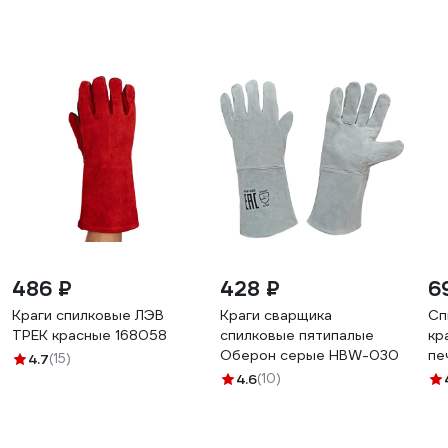
486 ₽
428 ₽
6
Краги спилковые ЛЭВ
Краги сварщика
Сп
ТРЕК красные 168058
спилковые пятипалые
кр
Оберон серые HBW-030
пе
4.7
(15)
4.6
(10)