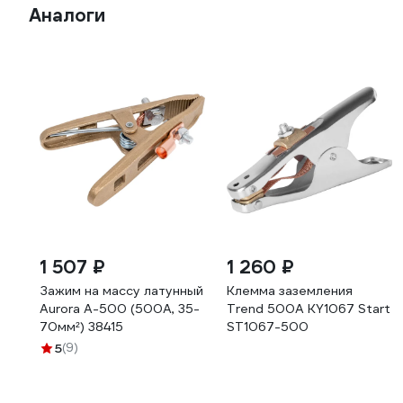
Аналоги
1 507 ₽
1 260 ₽
Зажим на массу латунный
Клемма заземления
Aurora А-500 (500А, 35-
Trend 500А KY1067 Start
70мм²) 38415
ST1067-500
5
(9)