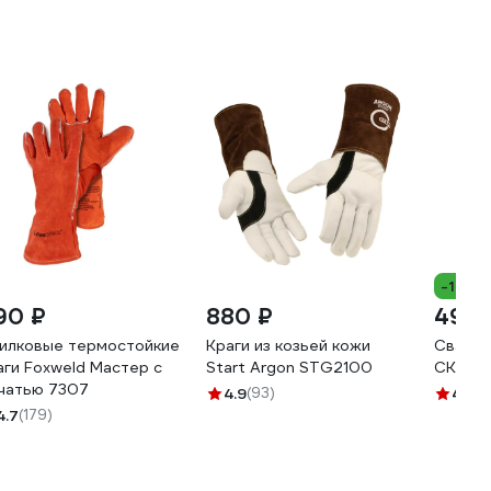
-18%
90 ₽
880 ₽
495 
илковые термостойкие
Краги из козьей кожи
Свароч
аги Foxweld Мастер с
Start Argon STG2100
СК-1 71
чатью 7307
4.9
(93)
4.6
(2
4.7
(179)