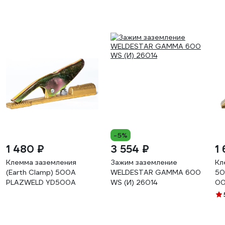
-5%
1 480 ₽
3 554 ₽
1 
Клемма заземления
Зажим заземление
Кл
(Earth Clamp) 500A
WELDESTAR GAMMA 600
50
PLAZWELD YD500A
WS (И) 26014
0