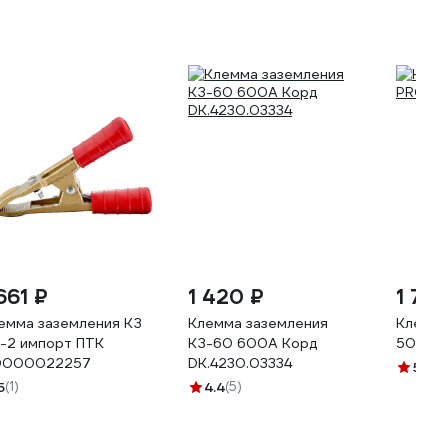
661 ₽
1 420 ₽
1 70
емма заземления КЗ
Клемма заземления
Клемма
-2 импорт ПТК
КЗ-60 600А Корд
500 А 
0000022257
DK.4230.03334
5
(12)
5
(1)
4.4
(5)