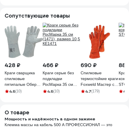
Сопутствующие товары
428 ₽
466 ₽
690 ₽
880
Краги сварщика
Краги серые без
Спилковые
Краги
спилковые
подкладки
термостойкие краги
кожи 
пятипалые Оберон
РосМарка 35 см
Foxweld Мастер с
STG2
серые HBW-030
(1471), размер 10,5
печатью 7307
4.6
4.6
4.7
4.
(10)
(10)
(179)
КЕ1471
О товаре
Мощность и надёжность в одном зажиме
Клемма массы на кабель 500 А ПРОФЕССИОНАЛ — это