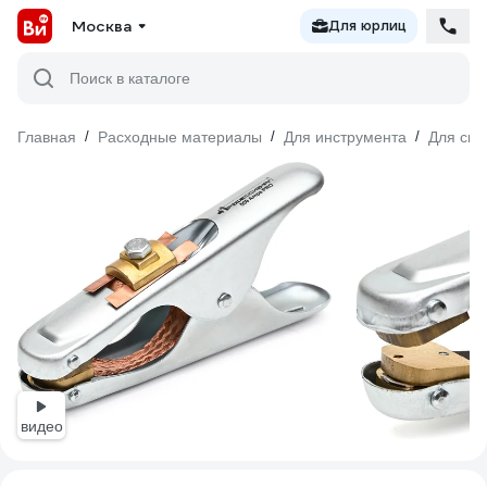
Москва
Для юрлиц
Поиск в каталоге
Главная
/
Расходные материалы
/
Для инструмента
/
Для сва
видео