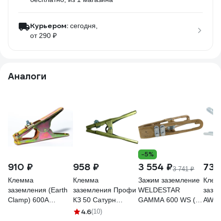
Курьером:
сегодня,
от 290 ₽
Аналоги
-5%
910 ₽
958 ₽
3 554 ₽
731
3 741 ₽
Клемма
Клемма
Зажим заземление
Клем
заземления (Earth
заземления Профи
WELDESTAR
зазе
Clamp) 600A
КЗ 50 Сатурн
GAMMA 600 WS (И)
AWT 
PLAZWELD
4627163100178
26014
4.6
(10)
YDL600A