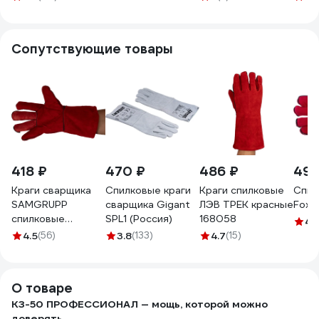
мм2, 500A, 5м K-
M500A/5
Сопутствующие товары
418 ₽
470 ₽
486 ₽
490
Краги сварщика
Спилковые краги
Краги спилковые
Спил
SAMGRUPP
сварщика Gigant
ЛЭВ ТРЕК красные
Foxw
спилковые
SPL1 (Россия)
168058
4.
р.14/3XL SAMC-
4.5
(56)
3.8
(133)
4.7
(15)
070000001
О товаре
КЗ-50 ПРОФЕССИОНАЛ — мощь, которой можно
доверять