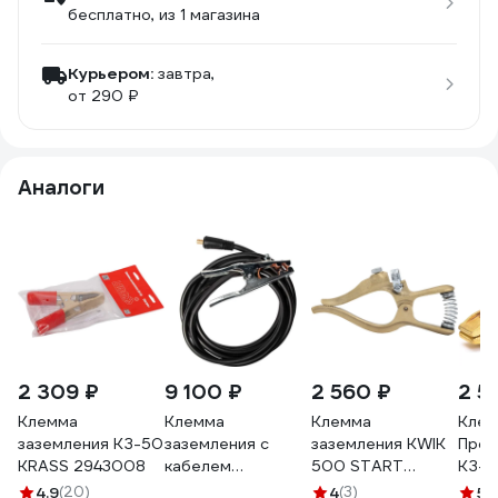
бесплатно
, из 1 магазина
Курьером:
завтра,
от 290 ₽
Аналоги
2 309 ₽
9 100 ₽
2 560 ₽
2 5
Клемма
Клемма
Клемма
Клем
заземления КЗ-50
заземления с
заземления KWIK
Проф
KRASS 2943008
кабелем
500 START
КЗ-6
PLAZWELD 50
SPK050
лату
4.9
(20)
4
(3)
5
(1