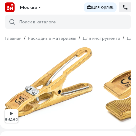
Москва
Для юрлиц
Поиск в каталоге
Главная
/
Расходные материалы
/
Для инструмента
/
Для
видео