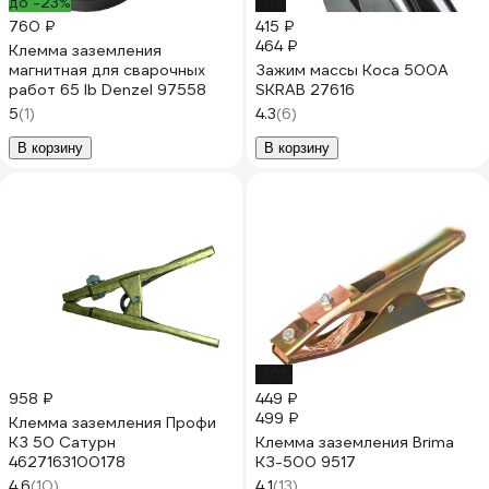
до -23%
-11%
760 ₽
415 ₽
464 ₽
Клемма заземления
магнитная для сварочных
Зажим массы Коса 500А
работ 65 lb Denzel 97558
SKRAB 27616
5
(1)
4.3
(6)
В корзину
В корзину
-10%
958 ₽
449 ₽
499 ₽
Клемма заземления Профи
КЗ 50 Сатурн
Клемма заземления Brima
4627163100178
КЗ-500 9517
4.6
(10)
4.1
(13)