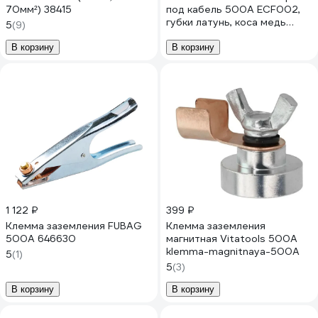
70мм²) 38415
под кабель 500А ECF002,
губки латунь, коса медь
5
(9)
ECF02-500A-Brass
В корзину
В корзину
1 122 ₽
399 ₽
Клемма заземления FUBAG
Клемма заземления
500А 646630
магнитная Vitatools 500А
klemma-magnitnaya-500A
5
(1)
5
(3)
В корзину
В корзину