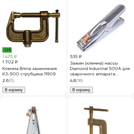
-13%
1 475 ₽
535 ₽
1 702 ₽
Зажим (клемма) массы
Клемма Brima заземления
Diamond Industrial 500А для
КЗ-500 струбцина 11909
сварочного аппарата
DIDSVKRO500
2.6
(5)
4.8
(18)
В корзину
В корзину