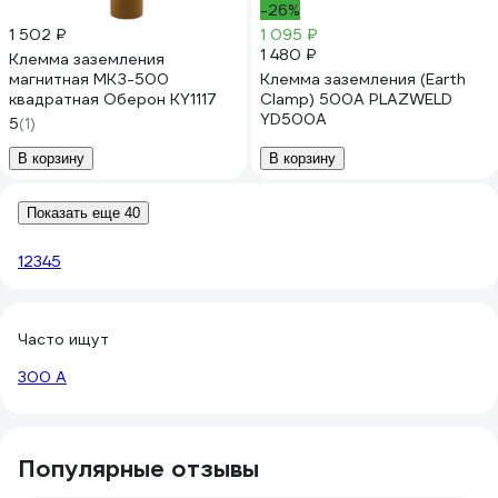
-26%
1 502 ₽
1 095 ₽
1 480 ₽
Клемма заземления
магнитная МКЗ-500
Клемма заземления (Earth
квадратная Оберон KY1117
Clamp) 500A PLAZWELD
YD500A
5
(1)
В корзину
В корзину
Показать еще 40
1
2
3
4
5
Часто ищут
300 А
Популярные отзывы