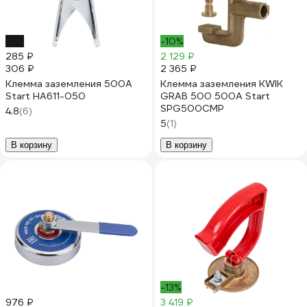
-7%
-10%
285 ₽
2 129 ₽
306 ₽
2 365 ₽
Клемма заземления 500А
Клемма заземления KWIK
Start НА611-050
GRAB 500 500А Start
SPG500CMP
4.8
(6)
5
(1)
В корзину
В корзину
-13%
976 ₽
3 419 ₽