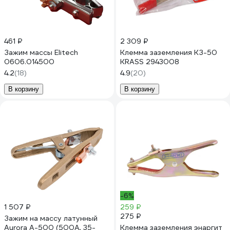
461 ₽
2 309 ₽
Зажим массы Elitech
Клемма заземления КЗ-50
0606.014500
KRASS 2943008
4.2
(18)
4.9
(20)
В корзину
В корзину
-6%
1 507 ₽
259 ₽
275 ₽
Зажим на массу латунный
Aurora А-500 (500А, 35-
Клемма заземления энаргит