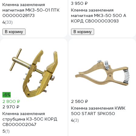
3 950 ₽
Клемма заземления
магнитная МКЗ-50-01 ПТК
Клемма заземления
00000028173
магнитная МКЗ-50 500 А
КОРД СВ000003093
4
(33)
В корзину
В корзину
-6%
2 800 ₽
2 560 ₽
2 970 ₽
Клемма заземления KWIK
Клемма заземления
500 START SPK050
струбцина КЗ-50С КОРД
4
(3)
СВ000002047
5
(1)