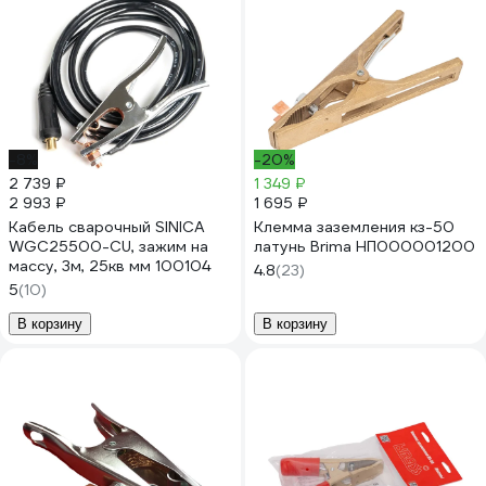
-8%
-20%
2 739 ₽
1 349 ₽
2 993 ₽
1 695 ₽
Кабель сварочный SINICA
Клемма заземления кз-50
WGC25500-CU, зажим на
латунь Brima НП000001200
массу, 3м, 25кв мм 100104
4.8
(23)
5
(10)
В корзину
В корзину