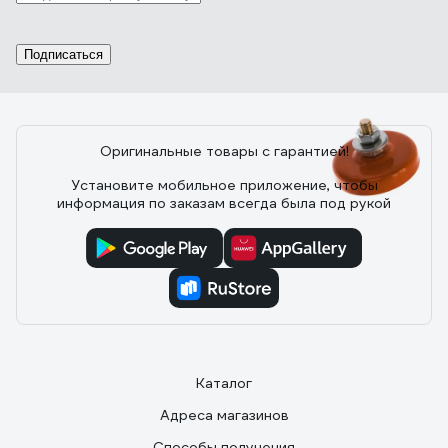
03.03.2023
Игорь Зиновьев
Хороший полуфабрикат для изготовления хорошей
Подписаться
клеммы. Зажимает сильно. Губки прочные
Оригинальные товары с гарантией!
38 отзывов
Установите мобильное приложение, чтобы
информация по заказам всегда была под рукой
Отзыв о клемме заземления Foxweld
МКЗ-200 5397
08.12.2022
Иван К.
Довольно крепко держится на металле.
Каталог
Адреса магазинов
Способы получения