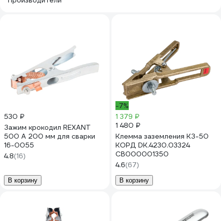
Производители
-7%
530 ₽
1 379 ₽
1 480 ₽
Зажим крокодил REXANT
500 А 200 мм для сварки
Клемма заземления КЗ-50
16-0055
КОРД DK.4230.03324
СВ000001350
4.8
(16)
4.6
(67)
В корзину
В корзину