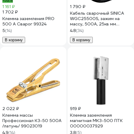
-32%
1 161 ₽
1 790 ₽
1 702 ₽
Кабель сварочный SINICA
Клемма заземления PRO
WGC25500S, зажим на
500 А Сварог 99324
массу, 500А, 25кв мм
100069
5
(14)
4.8
(34)
В корзину
В корзину
2 022 ₽
919 ₽
Клемма массы
Клемма заземления
Профессионал КЗ-50 500А
магнитная МКЗ-500 ПТК
/латунь/ 99023019
00000037929
4.9
(14)
3.8
(5)