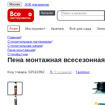
306 магазинов
Москва
Каталог
Инструмент
Крепеж
Всё для сада
Элек
Акции
Главная
/
Строительные материалы
/
Строительная химия
/
Пена монтажная
/
Стройштуки
Пена монтажная всесезонная
Код товара:
32522382
5
(7 отзывов)
1 вопрос