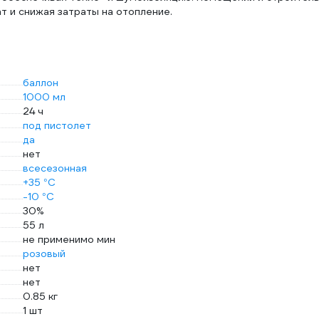
т и снижая затраты на отопление.
баллон
1000 мл
24 ч
под пистолет
да
нет
всесезонная
+35 °С
-10 °С
30%
55 л
не применимо мин
розовый
нет
нет
0.85 кг
1 шт