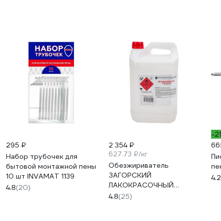
-2
295 ₽
2 354 ₽
66
627.73 ₽/кг
Набор трубочек для
Пи
Обезжириватель
бытовой монтажной пены
пе
ЗАГОРСКИЙ
10 шт INVAMAT 1139
4.2
ЛАКОКРАСОЧНЫЙ
4.8
(20)
ЗАВОД Нефрас 5 л
4.8
(25)
ZLK05284