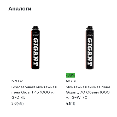
Аналоги
-38%
670 ₽
467 ₽
Всесезонная монтажная
Монтажная зимняя пена
пена Gigant 45 1000 мл,
Gigant, 70 Объем 1000
GFD-45
мл GFW-70
3.6
(48)
4.1
(11)