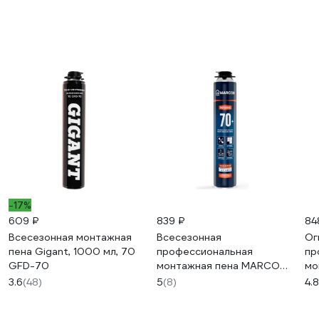
-17%
609 ₽
839 ₽
84
Всесезонная монтажная
Всесезонная
Ог
пена Gigant, 1000 мл, 70
профессиональная
пр
GFD-70
монтажная пена MARCON
мо
PRO 70+
PM
3.6
(48)
5
(8)
4.8
PM.PROF.MAR.PRO.70.VS