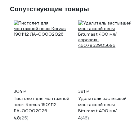
Сопутствующие товары
304 ₽
381 ₽
Пистолет для монтажной
Удалитель застывшей
пены Korvus 1901112
монтажной пены
ЛА-00002026
Bitumast 400 мл/
аэрозоль
4.8
(25)
4
(46)
4607952905696