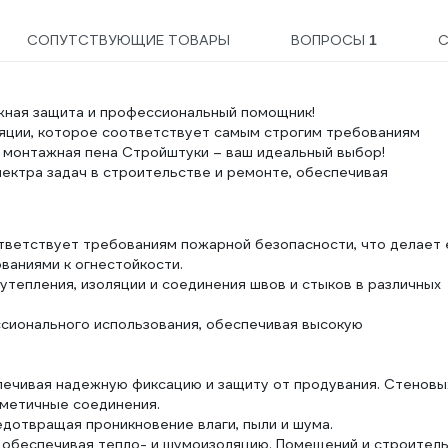
СОПУТСТВУЮЩИЕ ТОВАРЫ
ВОПРОСЫ
1
жная защита и профессиональный помощник!
яции, которое соответствует самым строгим требованиям
 монтажная пена Стройштуки – ваш идеальный выбор!
ектра задач в строительстве и ремонте, обеспечивая
тветствует требованиям пожарной безопасности, что делает 
аниями к огнестойкости.
утепления, изоляции и соединения швов и стыков в различных
сионального использования, обеспечивая высокую
печивая надежную фиксацию и защиту от продувания. Стеновы
рметичные соединения.
едотвращая проникновение влаги, пыли и шума.
, обеспечивая тепло- и шумоизоляцию. Помещений и строител