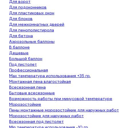
Для ворот
Для подоконников
Для пластиковых окон
Для блоков
Для межкомнатных дверей
Для пенополистирола
Для бетона
Аэрозольные баллоны
В баллоне
Дешевые
Большой баллон
Под пистолет
Профессиональная
Max температура использования +35 гр.
Монтажная пена влагостойкая
Всесезонная пена
Бытовые всесезонные
Возможность работы при минусовой температуре
Морозостойкие
Пены монтажные морозостойкие для наружных работ
Морозостойкие для наружных работ
Всесезонная под пистолет
Min температура использования -10 гр.