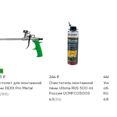
1%
5 ₽
244 ₽
448 ₽
столет для монтажной
Очиститель монтажной
Универ
ны DEXX Pro Metal
пены Ultima RUS 500 ml
обезжи
Россия UCMFC05005
KU-910
(166)
4.5
(54)
4.6
(98)