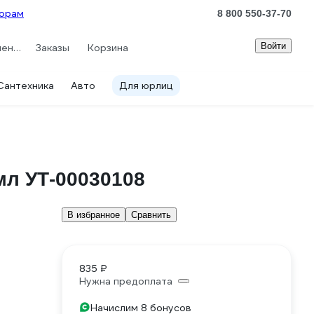
орам
8 800 550-37-70
Войти
Сравнение
Заказы
Корзина
Сантехника
Авто
Для юрлиц
мл УТ-00030108
В избранное
Сравнить
835 ₽
Нужна предоплата
Начислим 8 бонусов