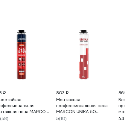
8 ₽
803 ₽
869 ₽
нестойкая
Монтажная
Всесез
офессиональная
профессиональная пена
профес
нтажная пена MARCON
MARCON UNIKA 50
монта
.PROF.MAR.PRO.OS
огнестойкая PM.PROF.UNI
PRO 65
(58)
5
(10)
4.3
(18)
OS
PM.PRO