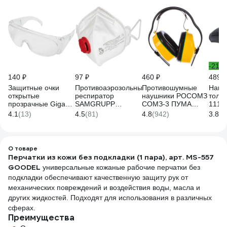
-21%
140 ₽
97 ₽
460 ₽
489 ₽
Защитные очки
Противоаэрозольный
Противошумные
Нако
открытые
респиратор
наушники РОСОМЗ
толщ
прозрачные Gigant
SAMGRUPP
СОМЗ-3 ПУМА
1119
GGСB-1
бриз-1106м ffp3 с
60300
4.1
(13)
4.5
(81)
4.8
(942)
3.8
(7
клапаном SR-
07201106М
О товаре
Перчатки из кожи без подкладки (1 пара), арт. MS-557
GOODEL
универсальные кожаные рабочие перчатки без
подкладки обеспечивают качественную защиту рук от
механических повреждений и воздействия воды, масла и
других жидкостей. Подходят для использования в различных
сферах.
Преимущества