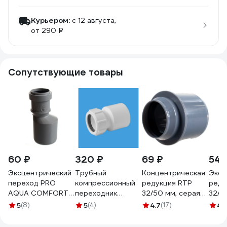
Курьером:
c 12 августа,
от 290 ₽
Сопутствующие товары
60 ₽
320 ₽
69 ₽
54 
Эксцентрический
Трубный
Концентрическая
Эксц
переход PRO
компрессионный
редукция RTP
реду
AQUA COMFORT
переходник
32/50 мм, серая
32/5
PP 32/50
McAlpine
36633
3663
5
(8)
5
(4)
4.7
(17)
4.
505032P
Дн=50мм х
Ду=32мм., белый