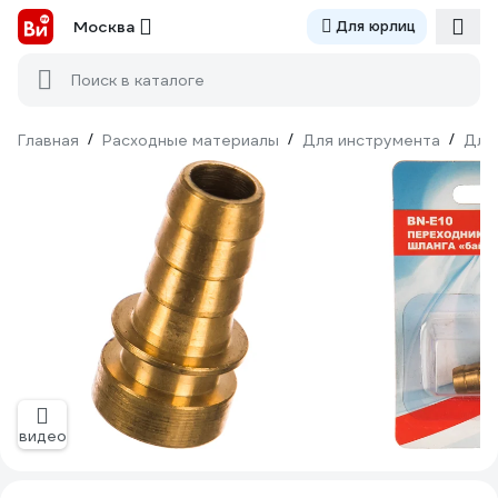
Москва
Для юрлиц
Поиск в каталоге
Главная
/
Расходные материалы
/
Для инструмента
/
Для
видео