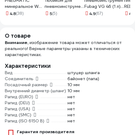
PNEUMATIC
тюбиком для
пневмоинструмента
пнев
минеральное WH-
пневмоинструмента
Fubag VG 46 (1 л)
RED
45 0.1 л Rezer
MIGHTY SEVEN
FUBAG 838271
5020
4.8
(38)
5
(5)
4.9
(67)
4.
03.008.00016
SG-101
О товаре
Внимание,
изображение товара может отличаться от
реального! Верные параметры указаны в технических
характеристиках.
Характеристики
Вид
штуцер шланга
Соединитель
байонет (папа)
Посадочный размер
10 мм
Внутренний диаметр (шланг)
10 мм
Рапид (EURO)
нет
Рапид (DEU)
нет
Рапид (USA)
нет
Рапид (SMC)
нет
Рапид (ISO 6150 B)
нет
Гарантия производителя