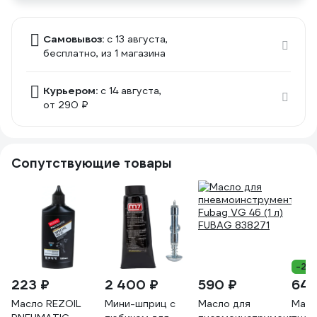
Самовывоз:
c 13 августа,
бесплатно
, из 1 магазина
Курьером:
c 14 августа,
от 290 ₽
Сопутствующие товары
-22
223 ₽
2 400 ₽
590 ₽
640
Масло REZOIL
Мини-шприц с
Масло для
Масл