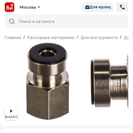
Москва
Для юрлиц
Поиск в каталоге
Главная
/
Расходные материалы
/
Для инструмента
/
Для
видео