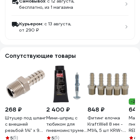
Самовывоз:
c 12 августа,
бесплатно
, из 1 магазина
Курьером:
c 13 августа,
от 290 ₽
Сопутствующие товары
-21
268 ₽
2 400 ₽
848 ₽
649
Штуцер под шланг
Мини-шприц с
Фитинг елочка
Масл
с внешней
тюбиком для
KraftWell 8 мм -
пнев
резьбой 1/4" х 9
пневмоинструмента
M1/4, 5 шт KRW-
RED
мм BTI 6101
MIGHTY SEVEN
TF814M-5
5020
5
(5)
5
(5)
4.