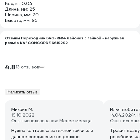
Вес, кг: 0.04
Длина, мм: 25
Ширина, мм: 70
Высота, мм: 95
Отзывы Переходник BVG-RN14 байонет с гайкой - наружная
резьба 1/4" CONCORDE 6619292
4.8
13 отзывов
Написать отзыв
Михаил М.
Илья любите
19.10.2022
14.04.2024
г.
Опыт использования: Менее месяца
Опыт исполь
Нужна контровка затяжной гайки или
Травит возду
данное соединение не должно
резьбовая ча