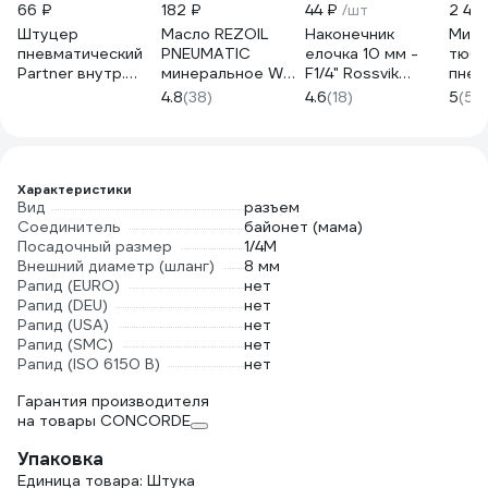
66 ₽
182 ₽
44 ₽
/шт
2 40
Штуцер
Масло REZOIL
Наконечник
Мини
пневматический
PNEUMATIC
елочка 10 мм -
тюби
Partner внутр.
минеральное WH-
F1/4" Rossvik
пнев
резьба 1/4- елочка
45 0.1 л Rezer
A108/4А.R
MIGH
4.8
(38)
4.6
(18)
5
(5)
8мм PA-
03.008.00016
SG-1
FFH04/05(9243)
Характеристики
Вид
разъем
Соединитель
байонет (мама)
Посадочный размер
1/4М
Внешний диаметр (шланг)
8 мм
Рапид (EURO)
нет
Рапид (DEU)
нет
Рапид (USA)
нет
Рапид (SMC)
нет
Рапид (ISO 6150 B)
нет
Гарантия производителя
на товары CONCORDE
Упаковка
Единица товара: Штука