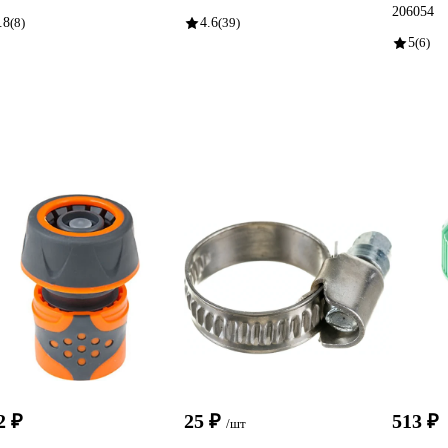
206054
.8
(8)
4.6
(39)
5
(6)
2 ₽
25 ₽
513 ₽
/шт