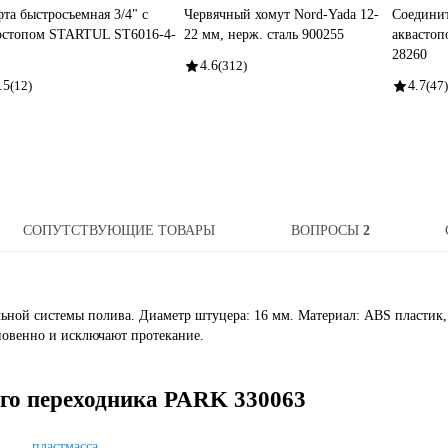
та быстросъемная 3/4" с
Червячный хомут Nord-Yada 12-
Соединит
остопом STARTUL ST6016-4-
22 мм, нерж. сталь 900255
аквастоп
28260
4.6
(312)
.5
(12)
4.7
(47)
СОПУТСТВУЮЩИЕ ТОВАРЫ
ВОПРОСЫ
2
ьной системы полива. Диаметр штуцера: 16 мм. Материал: ABS пластик,
новенно и исключают протекание.
его переходника PARK 330063
пластмасса