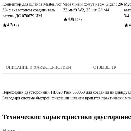
Коннектор для шланга MasterProf
Червячный хомут нерж Gigant 20-
Муф
3/4 с аквастопом соединитель
32 мм/9 W2, 25 шт G/1/44
авт
латунь ДС.070679.ИМ
3/4
4.8
(137)
4.7
(12)
4
ОПИСАНИЕ И ХАРАКТЕРИСТИКИ
ОТЗЫВЫ
19
Переходник двусторонний HL020 Park 330063 для создания индивидуал
Благодаря системе быстрой фиксации шланги крепятся практически мг
Технические характеристики двусторонн
Материал