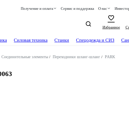
Получение и оплата
Сервис и поддержка
О нас
Инвесто
Избранное
С
ика
Силовая техника
Станки
Спецодежда и СИЗ
Сан
Соединительные элементы
/
Переходники шланг-шланг
/
PARK
0063