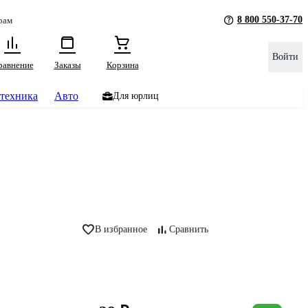
8 800 550-37-70
рам
Войти
равнение
Заказы
Корзина
техника
Авто
Для юрлиц
В избранное
Сравнить