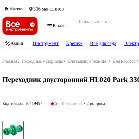
306 магазинов
Москва
Каталог
Инструмент
Крепеж
Всё для сада
Электр
Акции
Главная
/
Расходные материалы
/
Для садовой техники
/
Для насосов
/
Переходник двусторонний HL020 Park 33
Код товара:
16419497
5
(19 отзывов)
2 вопроса