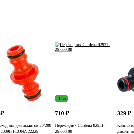
-12%
 ₽
710 ₽
329 ₽
еходник для шлангов 20/200
Переходник Gardena 02931-
Коннекто
-2009В FEONA 22229
29.000.00
давления