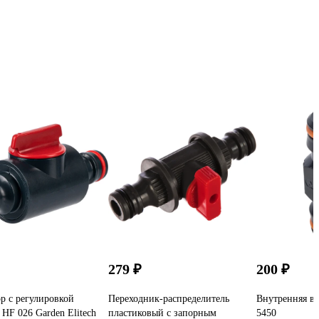
279 ₽
200 ₽
р с регулировкой
Переходник-распределитель
Внутренняя в
 HF 026 Garden Elitech
пластиковый с запорным
5450