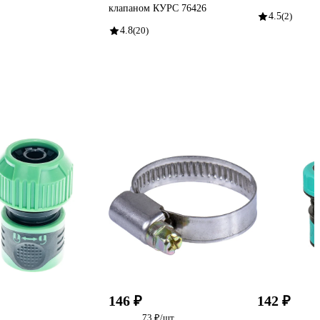
клапаном КУРС 76426
4.5
(2)
4.8
(20)
146 ₽
142 ₽
73 ₽/шт