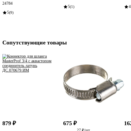
24784
5
(1)
4
5
(9)
Сопутствующие товары
879 ₽
675 ₽
16
27 ₽/шт