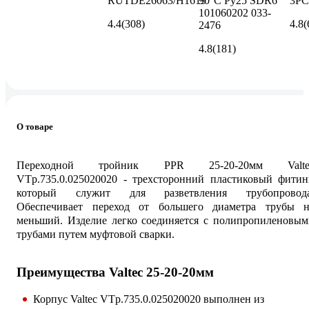
RUTDE26063/H1619
90°С Ру25 SDR6
3PC
101060202 033-
4.4
(308)
4.8
(
2476
4.8
(181)
О товаре
Переходной тройник PPR 25-20-20мм Valte
VTp.735.0.025020020 - трехсторонний пластиковый фитин
который служит для разветвления трубопровода
Обеспечивает переход от большего диаметра трубы н
меньший. Изделие легко соединяется с полипропиленовым
трубами путем муфтовой сварки.
Преимущества Valtec 25-20-20мм
Корпус Valtec VTp.735.0.025020020 выполнен из