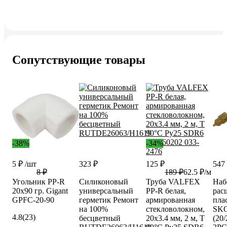
Сопутствующие товары
-38%
-34%
5 ₽
/шт
323 ₽
125 ₽
547
8 ₽
189 ₽
62.5 ₽/м
Угольник PP-R
Силиконовый
Труба VALFEX
Наб
20x90 гр. Gigant
универсальный
PP-R белая,
рас
GPFC-20-90
герметик Ремонт
армированная
пла
на 100%
стекловолокном,
SKO
4.8
(23)
бесцветный
20х3.4 мм, 2 м, Т
(20/