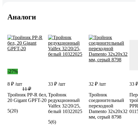
Аналоги
-27%
8 ₽
/шт
33 ₽
/шт
32 ₽
/шт
33 
11 ₽
Тройник PP-R бел,
Тройник
Тройник
Пер
20 Gigant GPFT-20
редукционный
соединительный
тро
Valfex 32/20/25,
переходной
PPR
5
(20)
белый 10322025
Damento 32x20x32
011
мм, серый 8798
5
(6)