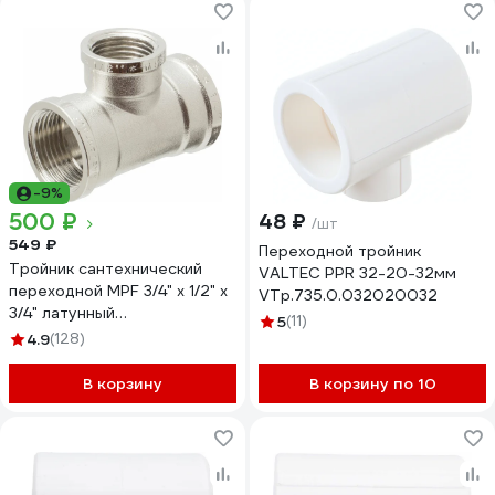
-9%
500 ₽
48 ₽
/шт
549 ₽
Переходной тройник
Тройник сантехнический
VALTEC PPR 32-20-32мм
переходной MPF 3/4" х 1/2" х
VTp.735.0.032020032
3/4" латунный
5
(11)
никелированный внутренняя
4.9
(128)
резьба ИС.072234
В корзину
В корзину по 10