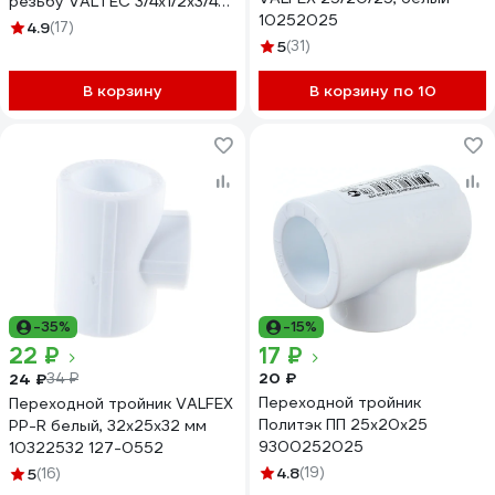
резьбу VALTEC 3/4х1/2х3/4
10252025
вн.-нар.-нар
4.9
(17)
VTr.133.RN.050405
5
(31)
В корзину
В корзину по 10
-35%
-15%
22 ₽
17 ₽
20 ₽
24 ₽
34 ₽
Переходной тройник
Переходной тройник VALFEX
Политэк ПП 25х20х25
PP-R белый, 32х25х32 мм
9300252025
10322532 127-0552
4.8
(19)
5
(16)