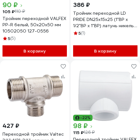
90 ₽
386 ₽
105 ₽
110 ₽
Тройник переходной LD
Тройник переходной VALFEX
PRIDE DN25х15х25 (1"ВР х
PP-R белый, 50х20х50 мм
1/2"ВР х 1"ВР) латунь никель с
10502050 127-0556
биркой LD.67.533.25x15x25
5
(1)
5
(5)
В корзину
В корзину
-22%
98 ₽
427 ₽
115 ₽
126 ₽
Переходной тройник Valtec
Переходной тройник VALFEX