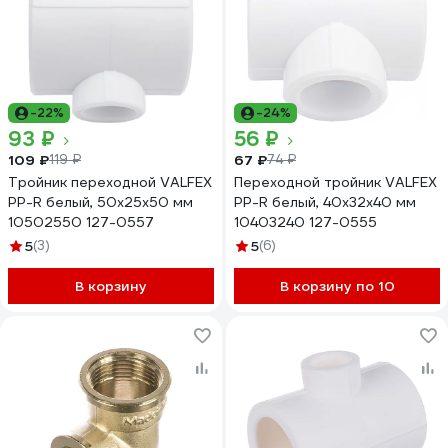
-22%
-24%
93 ₽
56 ₽
109 ₽
67 ₽
119 ₽
74 ₽
Тройник переходной VALFEX
Переходной тройник VALFEX
PP-R белый, 50х25х50 мм
PP-R белый, 40х32х40 мм
10502550 127-0557
10403240 127-0555
5
(3)
5
(6)
В корзину
В корзину по 10