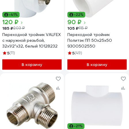
-41%
-22%
120 ₽
90 ₽
185 ₽
105 ₽
203 ₽
115 ₽
Переходной тройник VALFEX
Переходной тройник
с наружной резьбой,
Политэк ПП 50х25х50
32x1/2"х32, белый 10128232
9300502550
5
(11)
5
(49)
В корзину
В корзину
-21%