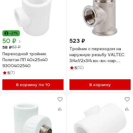
-21%
50 ₽
523 ₽
58 ₽
63 ₽
Тройник с переходом на
Переходной тройник
наружную резьбу VALTEC
Политэк ПП 40х25х40
3/4х1/2х3/4 вн.-вн.-нар.
9300402540
VTr.134.RN.050405
5
(12)
5
(7)
В корзину по 10
В корзину