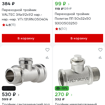
99 ₽
384 ₽
119 ₽
126 ₽
Переходной тройник
Переходной тройник
VALTEC 3/4х1/2х1/2 нар.-
Политэк ПП 50х32х50
нар.-нар. VTr.131.RN.050404
9300503250
4.8
(16)
5
(50)
В корзину
В корзину
-12%
-19%
530 ₽
270 ₽
599 ₽
332 ₽
Тройник сантехнический под
Тройник никелированный