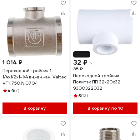
-9%
32 ₽
1 014 ₽
35 ₽
Переходной тройник 1-
Переходной тройник
1/4х1/2х1-1/4 вн.-вн.-вн. Valtec
Политэк ПП 32х20х32
VTr.750.N.0704
9300322032
4.9
(7)
5
(12)
В корзину
В корзину по 10