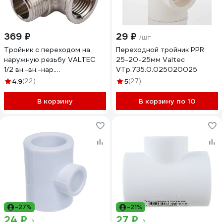
369 ₽
29 ₽
/шт
Тройник с переходом на
Переходной тройник PPR
наружную резьбу VALTEC
25-20-25мм Valtec
1/2 вн.-вн.-нар.
VTp.735.0.025020025
VTr.134.N.0004
4.9
(22)
5
(27)
В корзину
В корзину по 10
-27%
-21%
24 ₽
27 ₽