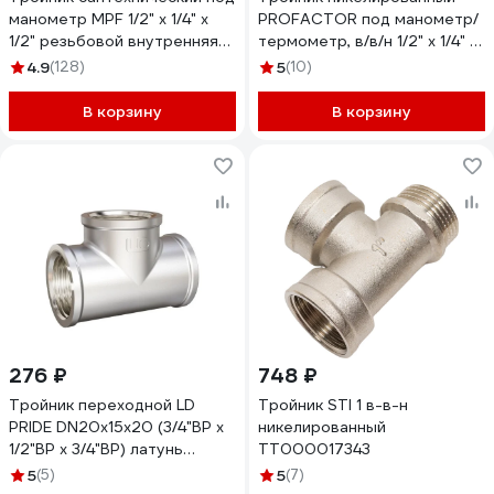
манометр MPF 1/2" х 1/4" х
PROFACTOR под манометр/
1/2" резьбовой внутренняя-
термометр, в/в/н 1/2" х 1/4" х
внутренняя-наружная
1/2" PF TF 169
4.9
(128)
5
(10)
резьба ИС.071608
В корзину
В корзину
276 ₽
748 ₽
Тройник переходной LD
Тройник STI 1 в-в-н
PRIDE DN20х15х20 (3/4"ВР х
никелированный
1/2"ВР х 3/4"ВР) латунь
ТТ000017343
никель с биркой
5
(5)
5
(7)
LD.67.533.20x15x20