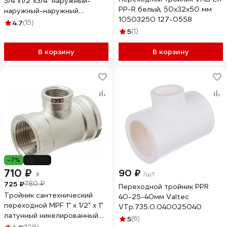
3/4"х1/2"х3/4" наружный-
PP-R белый, 50х32х50 мм
наружный-наружный
10503250 127-0558
VTr.131.RN.050405
4.7
(15)
5
(1)
В корзину
В корзину
-7%
-9%
710 ₽
90 ₽
/шт
725 ₽
780 ₽
Переходной тройник PPR
Тройник сантехнический
40-25-40мм Valtec
переходной MPF 1" х 1/2" х 1"
VTp.735.0.040025040
латунный никелированный
5
(6)
внутренняя резьба