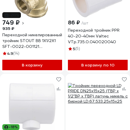
-20%
749 ₽
86 ₽
/шт
935 ₽
Переходной тройник PPR
Переходной никелированный
40-20-40мм Valtec
тройник STOUT ВВ 1X1/2X1
VTp.735.0.040020040
SFT-0022-001121
5
(5)
RG008Q0QTEKJSG
4.9
(14)
В корзину
В корзину по 10
-18%