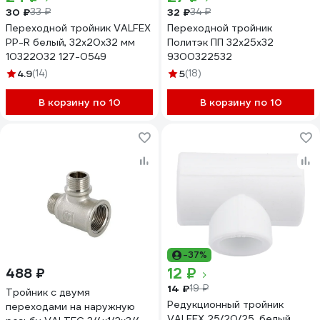
30 ₽
32 ₽
33 ₽
34 ₽
Переходной тройник VALFEX
Переходной тройник
PP-R белый, 32х20х32 мм
Политэк ПП 32х25х32
10322032 127-0549
9300322532
4.9
(14)
5
(18)
В корзину по 10
В корзину по 10
-37%
12 ₽
488 ₽
14 ₽
19 ₽
Тройник с двумя
Редукционный тройник
переходами на наружную
VALFEX 25/20/25, белый