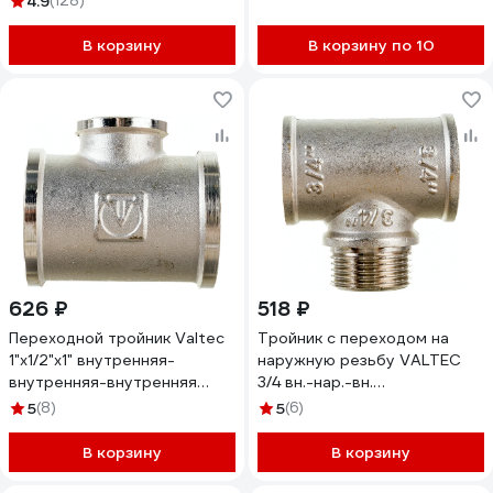
4.9
(128)
ИС.072235
В корзину
В корзину по 10
626 ₽
518 ₽
Переходной тройник Valtec
Тройник с переходом на
1"х1/2"х1" внутренняя-
наружную резьбу VALTEC
внутренняя-внутренняя
3/4 вн.-нар.-вн.
VTr.750.N.0604
VTr.132.N.0005
5
(8)
5
(6)
В корзину
В корзину