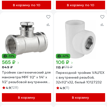
В корзину по 10
В корзину по 10
-13%
-41%
565 ₽
106 ₽
649 ₽
115 ₽
179 ₽
Тройник сантехнический для
Переходной тройник VALFEX
манометра MPF 1/2" х 1/4" х
с внутренней резьбой,
1/2" резьбовой внутренняя
32x1/2"х32, белый 10127232
резьба ИС.072797
4.9
(128)
4.9
(11)
В корзину
В корзину