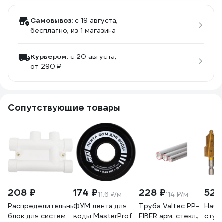
Самовывоз:
c 19 августа,
бесплатно
, из 1 магазина
Курьером:
c 20 августа,
от 290 ₽
Сопутствующие товары
208 ₽
174 ₽
228 ₽
529
11.6 ₽/м
114 ₽/м
Распределительный
ФУМ лента для
Труба Valtec PP-
Набо
блок для систем
воды MasterProf
FIBER арм. стекл.,
ступ