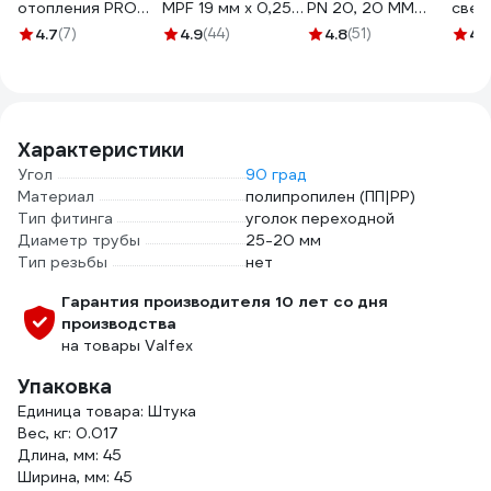
отопления PRO
MPF 19 мм x 0,25
PN 20, 20 MM
свер
AQUA PP-R белый
мм x 15 м,
белый (2м)
поли
4.7
(7)
4.9
(44)
4.8
(51)
4.1
25-20 мм
профессиональная
VTp.700.FB20.20.02
труб 
PA63010Pb
ИС.131432
24-3
шест
хвос
Характеристики
Угол
90 град
Материал
полипропилен (ПП|PP)
Тип фитинга
уголок переходной
Диаметр трубы
25-20 мм
Тип резьбы
нет
Гарантия производителя 10 лет со дня
производства
на товары Valfex
Упаковка
Единица товара: Штука
Вес, кг: 0.017
Длина, мм: 45
Ширина, мм: 45