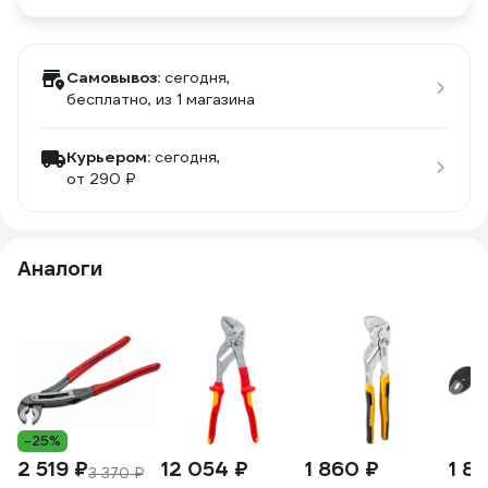
Самовывоз:
сегодня,
бесплатно
, из 1 магазина
Курьером:
сегодня,
от 290 ₽
Аналоги
-25%
2 519 ₽
12 054 ₽
1 860 ₽
1 8
3 370 ₽