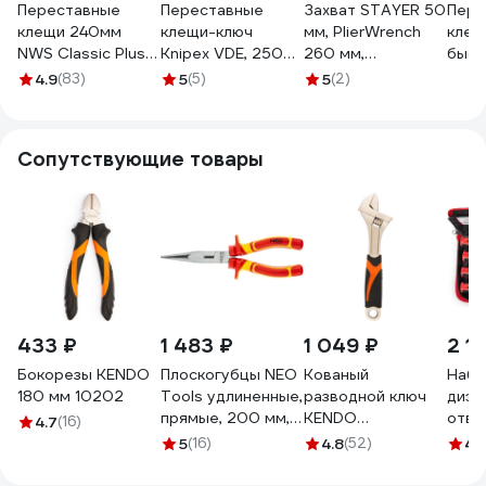
Переставные
Переставные
Захват STAYER 50
Пере
клещи 240мм
клещи-ключ
мм, PlierWrench
клещ
NWS Classic Plus
Knipex VDE, 250
260 мм,
быст
1651-12-240
мм, хром, 2К
переставные
регу
4.9
(83)
5
(5)
5
(2)
ручки, KN-
клещи-гаечный
Проф
8606250SB
ключ 22402
706
Сопутствующие товары
433 ₽
1 483 ₽
1 049 ₽
2 11
Бокорезы KENDO
Плоскогубцы NEO
Кованый
Набо
180 мм 10202
Tools удлиненные,
разводной ключ
диэл
прямые, 200 мм,
KENDO
отве
4.7
(16)
1000V, CrV,
углеродистая
Про
5
(16)
4.8
(52)
4.
полированные 01-
сталь, 250 мм, 10"
786
225
15103