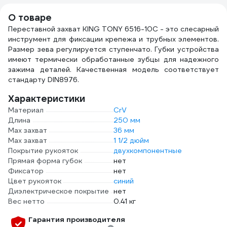
О товаре
Переставной захват KING TONY 6516-10C - это слесарный
инструмент для фиксации крепежа и трубных элементов.
Размер зева регулируется ступенчато. Губки устройства
имеют термически обработанные зубцы для надежного
зажима деталей. Качественная модель соответствует
стандарту DIN8976.
Характеристики
Материал
CrV
Длина
250 мм
Мах захват
36 мм
Мах захват
1 1/2 дюйм
Покрытие рукояток
двухкомпонентные
Прямая форма губок
нет
Фиксатор
нет
Цвет рукояток
синий
Диэлектрическое покрытие
нет
Вес нетто
0.41 кг
Гарантия производителя