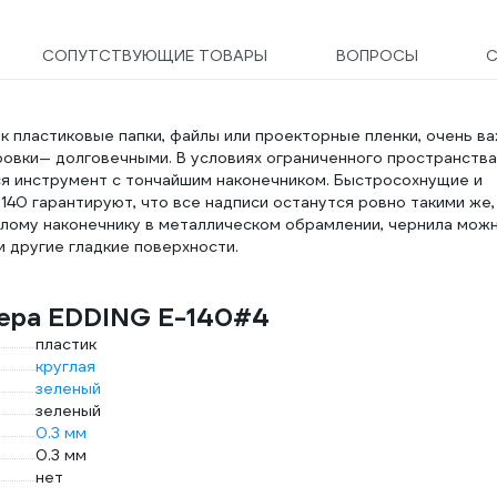
СОПУТСТВУЮЩИЕ ТОВАРЫ
ВОПРОСЫ
С
ак пластиковые папки, файлы или проекторные пленки, очень в
ровки— долговечными. В условиях ограниченного пространства
ся инструмент с тончайшим наконечником. Быстросохнущие и
40 гарантируют, что все надписи останутся ровно такими же,
углому наконечнику в металлическом обрамлении, чернила мож
 другие гладкие поверхности.
кера EDDING E-140#4
пластик
круглая
зеленый
зеленый
0.3 мм
0.3 мм
нет