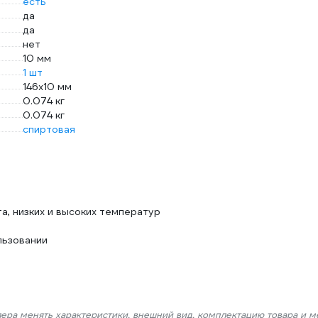
есть
да
да
нет
10 мм
1 шт
146x10 мм
0.074 кг
0.074 кг
спиртовая
а, низких и высоких температур
льзовании
лера менять характеристики, внешний вид, комплектацию товара и м