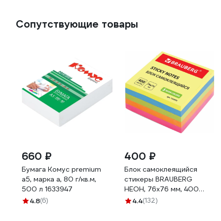
Сопутствующие товары
660 ₽
400 ₽
Бумага Комус premium
Блок самоклеящийся
а5, марка а, 80 г/кв.м,
стикеры BRAUBERG
500 л 1633947
НЕОН, 76х76 мм, 400
листов, 5 цвета 122855
4.8
(6)
4.4
(132)