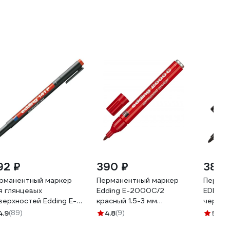
92 ₽
390 ₽
386 
рманентный маркер
Перманентный маркер
Перман
я глянцевых
Edding E-2000C/2
EDDING
верхностей Edding E-
красный 1.5-3 мм
черный,
1/2 F красный, 0.6 мм
металлический корпус
металл
4.9
(89)
4.8
(9)
5
(5)
7633
261317
261316