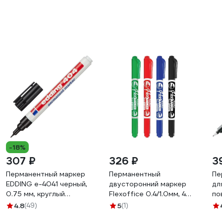
-18%
307 ₽
326 ₽
3
Перманентный маркер
Перманентный
Пе
EDDING e-4041 черный,
двусторонний маркер
дл
0.75 мм, круглый
Flexoffice 0.4/1.0мм, 4
по
наконечник 48284
цвета FO-PM01/4B
14
4.8
(49)
5
(1)
53