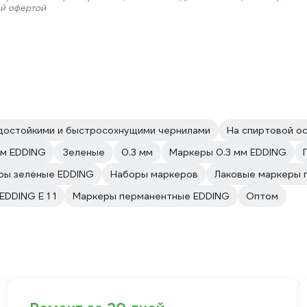
ой офертой
достойкими и быстросохнущими чернилами
На спиртовой о
м EDDING
Зеленые
0.3 мм
Маркеры 0.3 мм EDDING
ры зеленые EDDING
Наборы маркеров
Лаковые маркеры 
EDDING E 1 1
Маркеры перманентные EDDING
Оптом