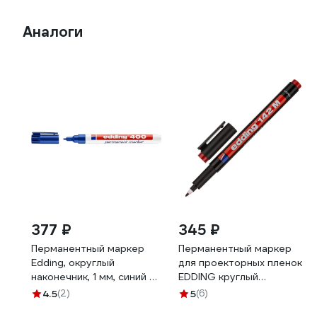
Аналоги
377 ₽
345 ₽
Перманентный маркер
Перманентный маркер
Edding, округлый
для проекторных пленок
наконечник, 1 мм, синий E-
EDDING круглый
400#3
наконечник, 1.0 мм,
4.5
(2)
5
(6)
красный E-142#2 1183507