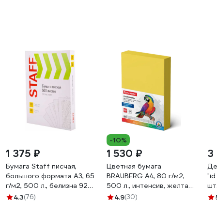
-10%
1 375 ₽
1 530 ₽
3
Бумага Staff писчая,
Цветная бумага
Де
большого формата А3, 65
BRAUBERG А4, 80 г/м2,
"i
г/м2, 500 л., белизна 92
500 л., интенсив, желтая,
шт
(ISO) 114213
для офисной техники
ка
4.3
(76)
4.9
(30)
115216
че
PD