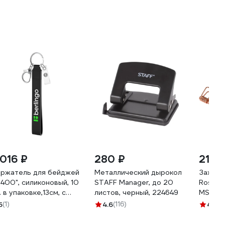
 016 ₽
280 ₽
213 
ржатель для бейджей
Металлический дырокол
Зажимы
d 400", силиконовый, 10
STAFF Manager, до 20
Rose Go
. в упаковке,13см, с
листов, черный, 224649
MS4159
рабином и клипом,
5
(1)
4.6
(116)
4.8
(1
рный Berlingo
k_01016