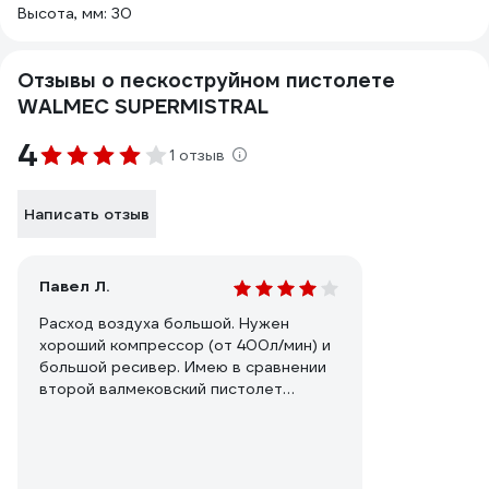
Высота, мм: 30
Отзывы о пескоструйном пистолете
WALMEC SUPERMISTRAL
4
1 отзыв
Написать отзыв
Павел Л.
Расход воздуха большой. Нужен
хороший компрессор (от 400л/мин) и
большой ресивер. Имею в сравнении
второй валмековский пистолет
(50210), с большим соплом - у него
расход совсем не гуманный. При
активном пескоструе периодически
приходится ждать пока накачается