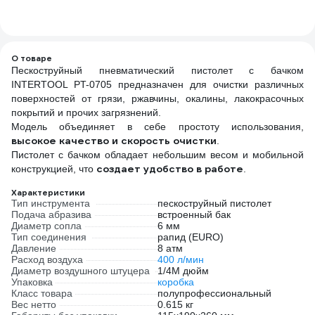
О товаре
Пескоструйный пневматический пистолет с бачком
INTERTOOL PT-0705 предназначен для очистки различных
поверхностей от грязи, ржавчины, окалины, лакокрасочных
покрытий и прочих загрязнений.
Модель объединяет в себе простоту использования,
высокое качество и скорость очистки
.
Пистолет с бачком обладает небольшим весом и мобильной
создает удобство в работе
конструкцией, что
.
Характеристики
Тип инструмента
пескоструйный пистолет
Подача абразива
встроенный бак
Диаметр сопла
6 мм
Тип соединения
рапид (EURO)
Давление
8 атм
Расход воздуха
400 л/мин
Диаметр воздушного штуцера
1/4М дюйм
Упаковка
коробка
Класс товара
полупрофессиональный
Вес нетто
0.615 кг