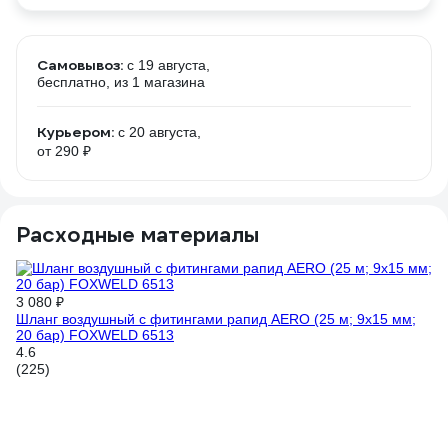
Самовывоз:
c 19 августа,
бесплатно
, из 1 магазина
Курьером:
c 20 августа,
от 290 ₽
Расходные материалы
3 080 ₽
52
Шланг воздушный с фитингами рапид AERO (25 м; 9x15 мм;
Шт
20 бар) FOXWELD 6513
пн
4.6
5
(225)
(1