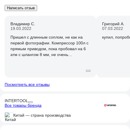
Написать отзыв
Владимир С.
Григорий А.
19.03.2022
07.03.2022
Пришел с длинным соплом, не как на
купил, попроб
первой фотографии. Компрессор 100л с
прямым приводом, пока пробовал на 6
атм с шлангом 8 мм, не очень
впечатлило: расход песка огромный,
глубокую ржу не берёт вообще что
обычным ,что кварцевым. Буду
пробовать с более крупным абразивом и
большим давлением.
Посмотреть все отзывы
INTERTOOL
Все товары бренда
Китай — страна производства