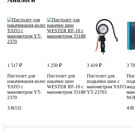
1 517 ₽
1 250 ₽
3 419 ₽
3 70
Пистолет для
Пистолет для
Пистолет для
Пис
накачивания колес
накачки шин
подкачки шин с
под
YATO с
WESTER RF-10 с
манометром YATO
жид
манометром YT-
манометром 55188
YT-23703
ман
2370
NO
3.8
(12)
4.8
(