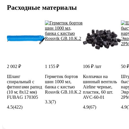
Расходные материалы
2 002 ₽
1 155 ₽
106 ₽
/шт
50 
Шланг
Герметик бортов
Колпачки на
Шту
спиральный с
шин 1000 мл,
шинный вентиль
быс
фитингами рапид
банка с кистью
Airline черные,
нару
(10 м; 8x12 мм)
Rossvik GB.10.K.2
пластик, 60 шт.
Эвр
FUBAG 170305
AVC-60-01
2PM
3.3
(7)
4.5
(422)
4.9
(67)
4.9
(