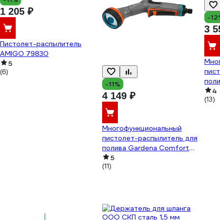
1 205 ₽
-12
3 5
Пистолет-распылитель
AMIGO 79830
Мно
5
пис
(6)
поли
-11%
20.
4
4 149 ₽
(13)
Многофункциональный
пистолет-распылитель для
полива Gardena Comfort
18323-20.000.00
5
(11)