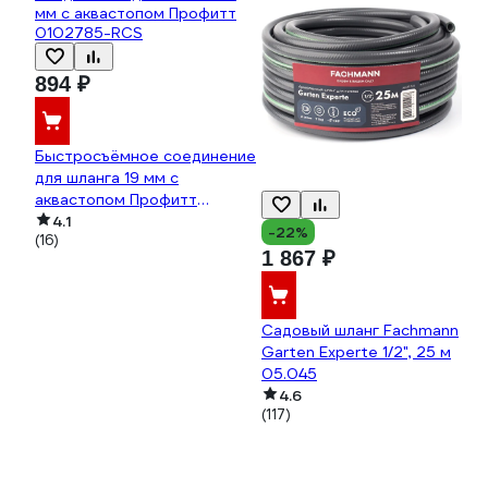
894 ₽
Быстросъёмное соединение
для шланга 19 мм с
аквастопом Профитт
0102785-RCS
4.1
-22%
(16)
1 867 ₽
Садовый шланг Fachmann
Garten Experte 1/2", 25 м
05.045
4.6
(117)