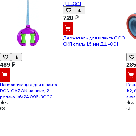
720 ₽
Держатель для шланга ООО
СКП сталь 1,5 мм ДШ-001
489 ₽
285
Направляющая для шланга
Конн
DON GAZON на пике, 2
1/2,
ролика 1/6/24 096-3002
аква
42331
5
рез
4.
(6)
(9)