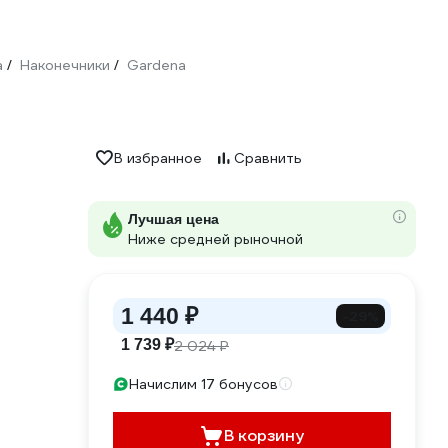
а
Наконечники
Gardena
/
/
В избранное
Сравнить
Лучшая цена
Ниже средней рыночной
1 440 ₽
-29%
1 739 ₽
2 024 ₽
Начислим 17 бонусов
В корзину