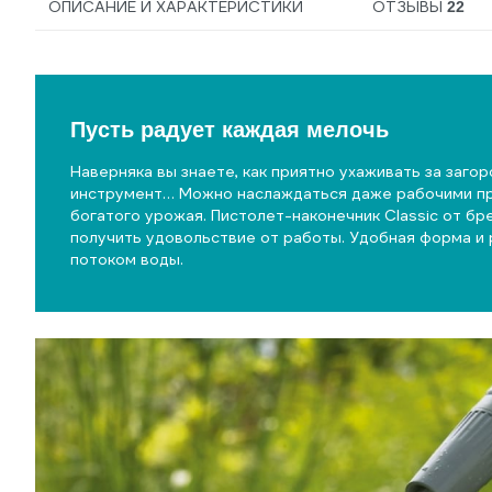
ОПИСАНИЕ И ХАРАКТЕРИСТИКИ
ОТЗЫВЫ
22
Пусть радует каждая мелочь
Наверняка вы знаете, как приятно ухаживать за заго
инструмент… Можно наслаждаться даже рабочими пр
богатого урожая. Пистолет-наконечник Classic от 
получить удовольствие от работы. Удобная форма и 
потоком воды.