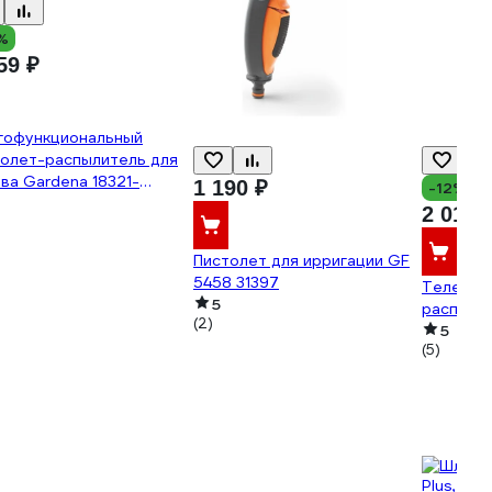
%
59 ₽
гофункциональный
толет-распылитель для
ва Gardena 18321-
1 190 ₽
-12%
000.00
2 019 
Пистолет для ирригации GF
5458 31397
Телеско
5
распыли
(2)
5
(5)