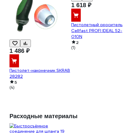
1 618 ₽
Пистолетный ороситель
Cellfast PROFI IDEAL 52-
010N
2
(1)
1 486 ₽
Пистолет-наконечник SKRAB
28282
5
(4)
Расходные материалы