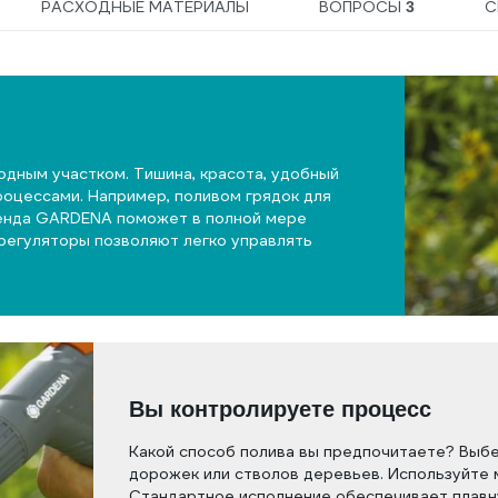
РАСХОДНЫЕ МАТЕРИАЛЫ
ВОПРОСЫ
С
3
родным участком. Тишина, красота, удобный
оцессами. Например, поливом грядок для
бренда GARDENA поможет в полной мере
регуляторы позволяют легко управлять
Вы контролируете процесс
Какой способ полива вы предпочитаете? Выб
дорожек или стволов деревьев. Используйте 
Стандартное исполнение обеспечивает плавн