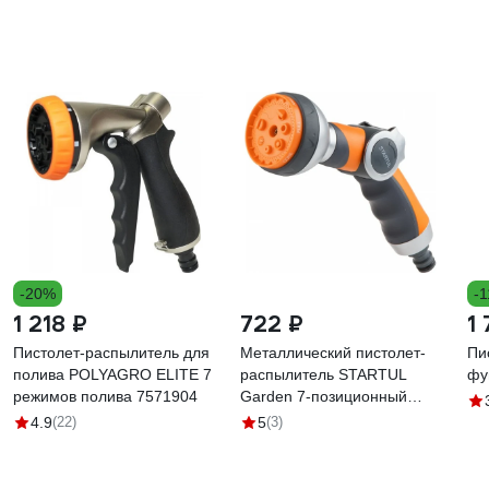
-20%
-
1 218 ₽
722 ₽
1
Пистолет-распылитель для
Металлический пистолет-
Пи
полива POLYAGRO ELITE 7
распылитель STARTUL
фу
режимов полива 7571904
Garden 7-позиционный
ST6010-27
4.9
(22)
5
(3)