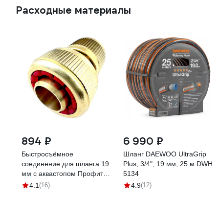
Расходные материалы
894 ₽
6 990 ₽
Быстросъёмное
Шланг DAEWOO UltraGrip
соединение для шланга 19
Plus, 3/4", 19 мм, 25 м DWH
мм с аквастопом Профитт
5134
0102785-RCS
4.1
(16)
4.9
(12)