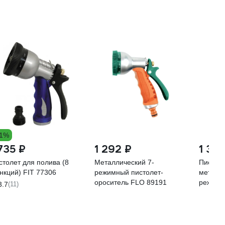
11%
 735 ₽
1 292 ₽
1 33
столет для полива (8
Металлический 7-
Пистол
нкций) FIT 77306
режимный пистолет-
металл
ороситель FLO 89191
режимо
3.7
(11)