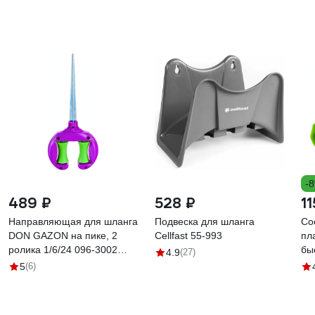
-
489 ₽
528 ₽
11
Направляющая для шланга
Подвеска для шланга
Со
DON GAZON на пике, 2
Cellfast 55-993
пл
ролика 1/6/24 096-3002
бы
4.9
(27)
42331
шл
5
(6)