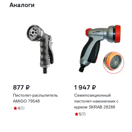
Аналоги
877 ₽
1 947 ₽
Пистолет-распылитель
Семипозиционный
AMIGO 79548
пистолет-наконечник с
курком SKRAB 28288
4
(5)
5
(9)