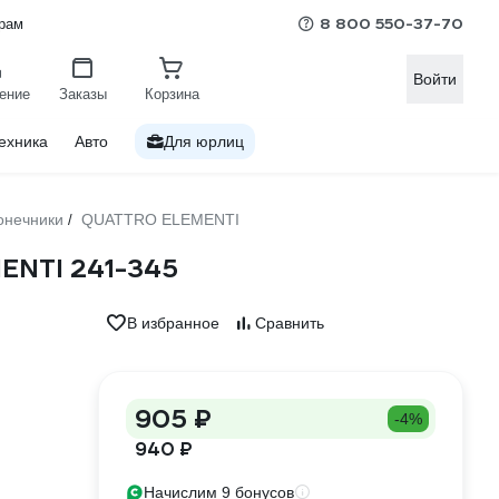
8 800 550-37-70
рам
Войти
ение
Заказы
Корзина
ехника
Авто
Для юрлиц
онечники
QUATTRO ELEMENTI
/
ENTI 241-345
В избранное
Сравнить
905 ₽
-4%
940 ₽
Начислим 9 бонусов