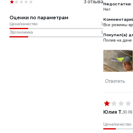
3 отзыва
Недостатки:
Нет
Оценки по параметрам
Комментарий
Цена/качество
1
Все режимы вр
Эргономика
1
Покупал(а) д
Полив на даче
Ответить
Юлия Т.
30.09
Цена/качество