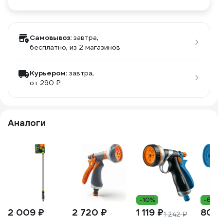
Самовывоз:
завтра,
бесплатно
, из 2 магазинов
Курьером:
завтра,
от 290 ₽
Аналоги
-10%
-6%
2 009 ₽
2 720 ₽
1 119 ₽
800
1 242 ₽