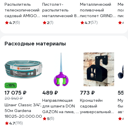
Распылитель
Пистолет-
Металлический
Мета
телескопический
распылитель
поливочный
поли
садовый AMIGO
металлический 8-
пистолет GRINDA
пист
79336
режимный, с
PROLine RM-8 8
PROL
4.7
(6)
2
(1)
4.7
(57)
4.
прорезиненным
режимов, TPR
режи
корпусом GF 5548
покрытие 8-
сзад
427143_z02
покр
Расходные материалы
4273
-18%
17 075 ₽
489 ₽
773 ₽
55 
20 940 ₽
Направляющая
Кронштейн
Муф
Шланг Classic 3/4",
для шланга DON
садовый
быст
50м Gardena
GAZON на пике, 2
универсальный
авто
18025-20.000.00
ролика 1/6/24
АВТОЭЛЕКТРИКА
OXCR
5
(6)
4.
4.7
(116)
096-3002 42331
00-0000731
3903