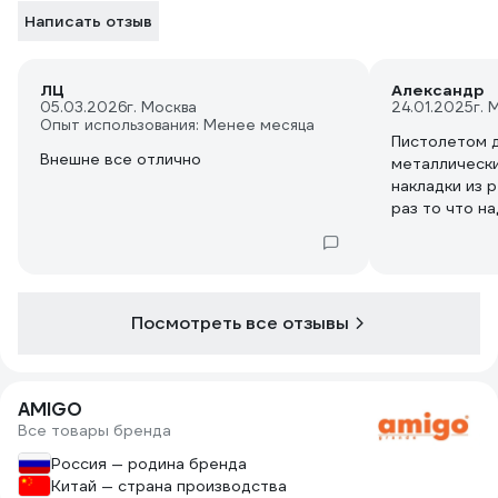
Написать отзыв
ЛЦ
Александр
05.03.2026
г. Москва
24.01.2025
г. 
Опыт использования: Менее месяца
Пистолетом д
Внешне все отлично
металлически
накладки из 
раз то что н
переключаютс
Фиксатор на 
это удобно.
Посмотреть все отзывы
AMIGO
Все товары бренда
Россия — родина бренда
Китай — страна производства