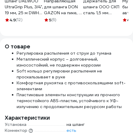
Шланг DAEWOO
Направляющая
Держатель для
Муф
UltraGrip Plus, 3/4",
для шланга DON
шланга ООО СКП
быст
19 мм, 25 м DWH
GAZON на пике, 2
сталь 1,5 мм
авто
5134
ролика 1/6/24
ДШ-001
OXCR
4.9
(12)
5
(6)
4.
096-3002 42331
3903
О товаре
Регулировка распыления от струи до тумана
Металлический корпус – долговечный,
износостойкий, не подвержен коррозии
Soft кольцо регулировки распыления не
проскальзывает в руке
Комфортная рукоятка с противоскользящими soft-
элементами
Пластиковые элементы конструкции из прочного
термостойкого ABS-пластик, устойчивого к УФ-
излучению с продолжительным ресурсом работы
Характеристики
Установка
на шланг
Коннектор
есть