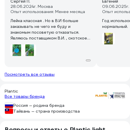
Сергей П.
Евгений
28.06.2024
г. Москва
09.06.2025
г
Опыт использования: Менее месяца
Опыт исполь
Лейка классная . Но в В.И больше
Год использо
заказывать не чего не буду и
нормальный.
знакомым посоветую отказаться.
Являюсь поставщиком В.И. , скотское
отношение к поставщикам, копеечный
заказ из одного , двух мест на р.ц
можно сдавать часами, в среднем 4-
6часов.
Посмотреть все отзывы
Plantic
Все товары бренда
Россия — родина бренда
Тайвань — страна производства
Вопросы и ответы о Plantic light