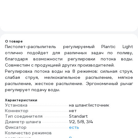
25
3.
(8
О товаре
Пистолет-распылитель регулируемый Plantic Light
отлично подойдет для различных задач по поливу,
благодаря возможности регулировки потока воды.
Совместим с продукцией других производителей.
Регулировка потока воды на 8 режимов: сильная струя,
слабая струя, мелкокапельное распыление, мягкое
распыление, жесткое распыление. Эргономичный рычаг
регулирует подачу воды.
Характеристики
Установка
на шланг/источник
Коннектор
нет
Тип соединителя
Standart
Диаметр шланга
1/2, 5/8, 3/4
Фиксатор
есть
Количество режимов