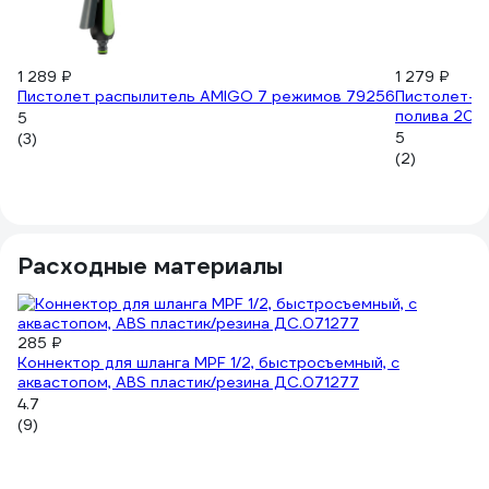
1 289 ₽
1 279 ₽
Пистолет распылитель AMIGO 7 режимов 79256
Пистолет-ра
полива 206
5
5
(3)
(2)
Расходные материалы
285 ₽
Коннектор для шланга MPF 1/2, быстросъемный, с
аквастопом, ABS пластик/резина ДС.071277
4.7
(9)
1 
По