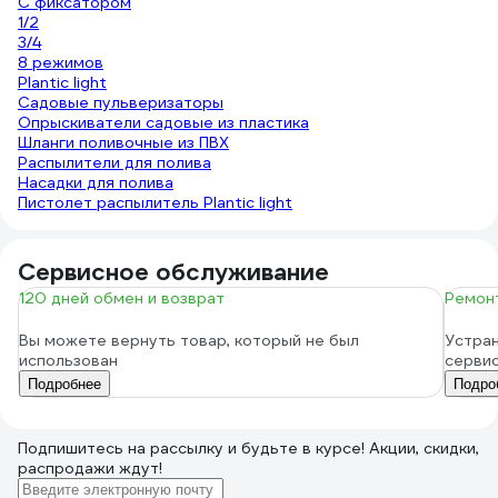
С фиксатором
1/2
3/4
8 режимов
Plantic light
Садовые пульверизаторы
Опрыскиватели садовые из пластика
Шланги поливочные из ПВХ
Распылители для полива
Насадки для полива
Пистолет распылитель Plantic light
Сервисное обслуживание
120 дней обмен и возврат
Ремонт
Вы можете вернуть товар, который не был
Устран
использован
серви
Подробнее
Подро
Подпишитесь
на рассылку
и будьте в курсе! Акции, скидки,
распродажи ждут!