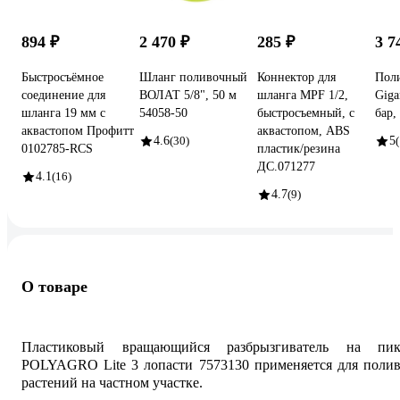
894 ₽
2 470 ₽
285 ₽
3 7
Быстросъёмное
Шланг поливочный
Коннектор для
Пол
соединение для
ВОЛАТ 5/8", 50 м
шланга MPF 1/2,
Giga
шланга 19 мм с
54058-50
быстросъемный, с
бар,
аквастопом Профитт
аквастопом, ABS
4.6
(30)
5
0102785-RCS
пластик/резина
ДС.071277
4.1
(16)
4.7
(9)
О товаре
Пластиковый вращающийся разбрызгиватель на пик
POLYAGRO Lite 3 лопасти 7573130 применяется для полив
растений на частном участке.