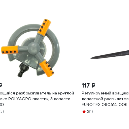
₽
117 ₽
щийся разбрызгиватель на круглой
Регулируемый вращаю
вке POLYAGRO пластик, 3 лопасти
лопастной распылитель
30
EUROTEX 090414-006
23)
2
(1)