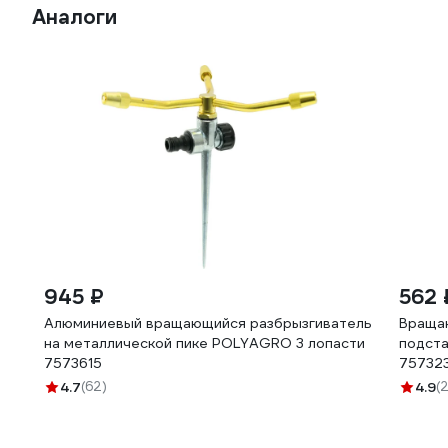
Аналоги
945 ₽
562 
Алюминиевый вращающийся разбрызгиватель
Вращаю
на металлической пике POLYAGRO 3 лопасти
подста
7573615
75732
4.7
(62)
4.9
(