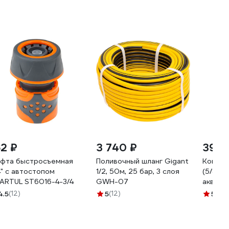
62 ₽
3 740 ₽
390 
фта быстросъемная
Поливочный шланг Gigant
Коннек
4" с автостопом
1/2, 50м, 25 бар, 3 слоя
(5/8”-3/
ARTUL ST6016-4-3/4
GWH-07
аквас
DWC 2
4.5
(12)
5
(12)
5
(10)