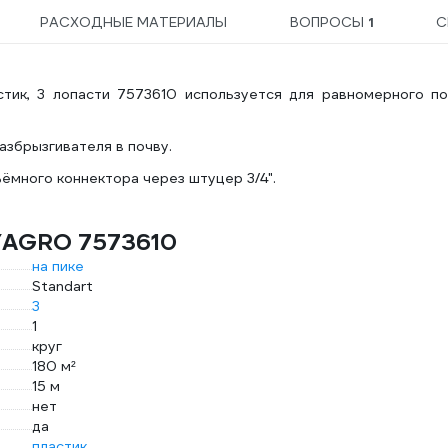
РАСХОДНЫЕ МАТЕРИАЛЫ
ВОПРОСЫ
1
С
ик, 3 лопасти 7573610 используется для равномерного по
азбрызгивателя в почву.
ёмного коннектора через штуцер 3/4".
YAGRO 7573610
на пике
Standart
3
1
круг
180 м²
15 м
нет
да
пластик