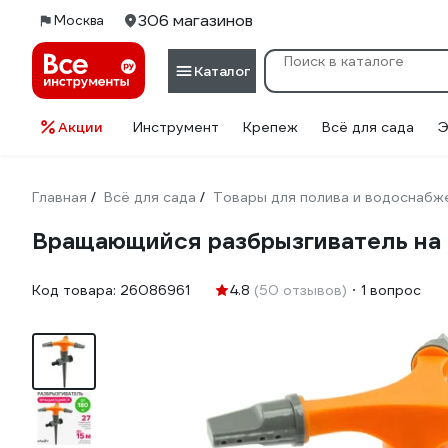
306 магазинов
Москва
Каталог
Акции
Инструмент
Крепеж
Всё для сада
Э
Главная
Всё для сада
Товары для полива и водоснабж
/
/
Вращающийся разбрызгиватель на 
Код товара:
26086961
4.8
(50 отзывов)
1 вопрос