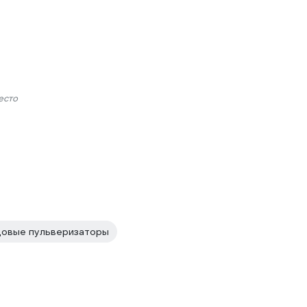
есто
овые пульверизаторы