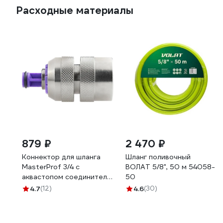
Расходные материалы
879 ₽
2 470 ₽
Коннектор для шланга
Шланг поливочный
MasterProf 3/4 с
ВОЛАТ 5/8", 50 м 54058-
аквастопом соединитель
50
латунь ДС.070679.ИМ
4.7
(12)
4.6
(30)