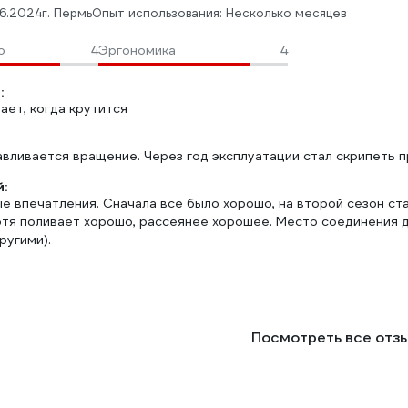
6.2024
г. Пермь
Опыт использования: Несколько месяцев
о
4
Эргономика
4
:
ает, когда крутится
авливается вращение. Через год эксплуатации стал скрипеть п
:
 впечатления. Сначала все было хорошо, на второй сезон ста
отя поливает хорошо, рассеянее хорошее. Место соединения д
ругими).
Посмотреть все отз