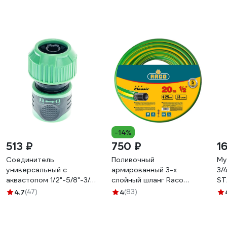
-14%
513 ₽
750 ₽
1
Соединитель
Поливочный
Му
универсальный с
армированный 3-х
3/
аквастопом 1/2"-5/8"-3/4"
слойный шланг Raco
ST
SKRAB 28260
CLASSIC 1/2"x20м 40306-
4.7
(47)
4
(83)
1/2-20_z01