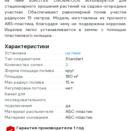
на пике EUROTEX 090414-006 используется для
стационарного орошения растений на садово-огородных
участках. Обеспечивает равномерный полив участка
радиусом 15 метров. Модель изготовлена из прочного
ABS-пластика, благодаря чему не подвержена коррозии.
Изделие легко устанавливается в землю с помощью
пластикового колышка.
Характеристики
Установка
на пике
Тип соединителя
Standart
Количество сопел
3
Форма площади полива
круг
Площадь
180 м²
Max радиус полива
15 м
Регулировка потока
нет
Канал для
последовательного
подключения
да
Материал распылителя
АБС-пластик
Материал основания
АБС-пластик
Гарантия производителя 1 год