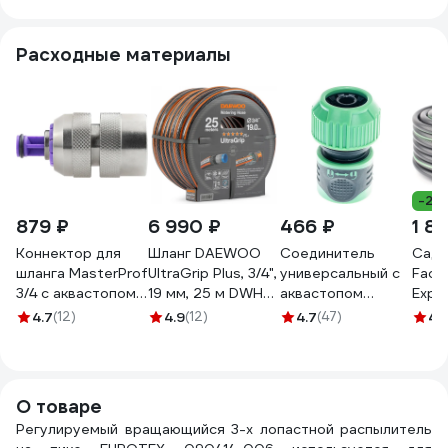
лопасти 7573615
пластик, 3 лопасти
7573610
7573230
Расходные материалы
-22
879 ₽
6 990 ₽
466 ₽
1 8
Коннектор для
Шланг DAEWOO
Соединитель
Садо
шланга MasterProf
UltraGrip Plus, 3/4",
универсальный с
Fach
3/4 с аквастопом
19 мм, 25 м DWH
аквастопом
Exper
соединитель
5134
1/2"-5/8"-3/4"
05.0
4.7
(12)
4.9
(12)
4.7
(47)
4.
латунь
SKRAB 28260
ДС.070679.ИМ
О товаре
Регулируемый вращающийся 3-х лопастной распылитель