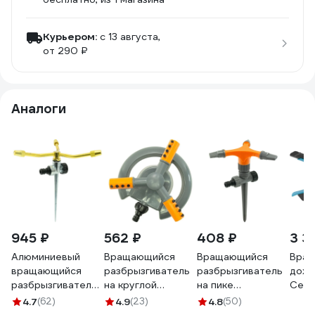
Курьером:
c 13 августа,
от 290 ₽
Аналоги
945 ₽
562 ₽
408 ₽
3 3
Алюминиевый
Вращающийся
Вращающийся
Вра
вращающийся
разбрызгиватель
разбрызгиватель
дожд
разбрызгиватель
на круглой
на пике
Cell
на металлической
подставке
POLYAGRO
460
4.7
(62)
4.9
(23)
4.8
(50)
пике POLYAGRO 3
POLYAGRO
пластик, 3 лопасти