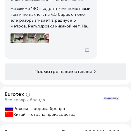
Никакими 180 квадратными пометками
там и не пахнет, на 4.5 барах он еле
еле разбрызгивает в радиусе 5
метров. Регулировки никакой нет. На
фото нарисована крутилка - это
просто крышка, внутри ничего нет
(см.фото). Внутри поливочной
площади остаётся круг радиусом
примерно 1.5 метра куда вода вообще
не попадает.
Посмотреть все отзывы
Eurotex
Все товары бренда
Россия — родина бренда
Китай — страна производства