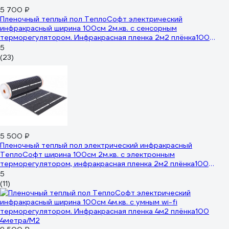
5 700 ₽
Пленочный теплый пол ТеплоСофт электрический
инфракрасный ширина 100см 2м.кв. с сенсорным
терморегулятором. Инфракрасная пленка 2м2 плёнка100
2метра/сенс
5
(23)
5 500 ₽
Пленочный теплый пол электрический инфракрасный
ТеплоСофт ширина 100см 2м.кв. с электронным
терморегулятором, инфракрасная пленка 2м2 плёнка100
2метра/эл
5
(11)