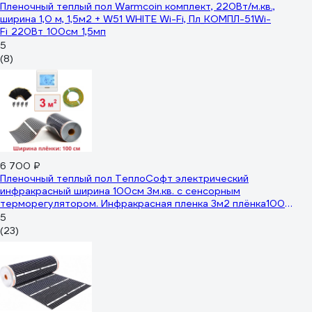
Пленочный теплый пол Warmcoin комплект, 220Вт/м.кв.,
ширина 1,0 м, 1,5м2 + W51 WHITE Wi-Fi, Пл_КОМПЛ-51Wi-
Fi_220Вт_100см_1,5мп
5
(8)
6 700 ₽
Пленочный теплый пол ТеплоСофт электрический
инфракрасный ширина 100см 3м.кв. с сенсорным
терморегулятором. Инфракрасная пленка 3м2 плёнка100
3метра/сенс
5
(23)