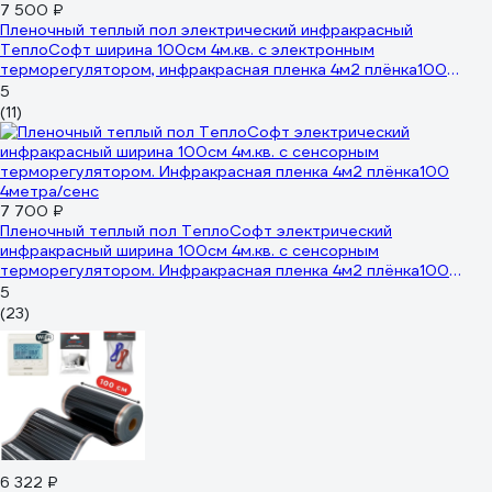
7 500 ₽
Пленочный теплый пол электрический инфракрасный
ТеплоСофт ширина 100см 4м.кв. с электронным
терморегулятором, инфракрасная пленка 4м2 плёнка100
4метра/эл
5
(11)
7 700 ₽
Пленочный теплый пол ТеплоСофт электрический
инфракрасный ширина 100см 4м.кв. с сенсорным
терморегулятором. Инфракрасная пленка 4м2 плёнка100
4метра/сенс
5
(23)
6 322 ₽