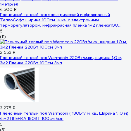
4 500 ₽
Пленочный теплый пол электрический инфракрасный
ТеплоСофт ширина 100см 1м.кв. с электронным
терморегулятором, инфракрасная пленка 1м2 плёнка100
1метр/эл
5
(11)
2 553 ₽
Пленочный теплый пол Warmcoin 220Вт/м.кв., ширина 1,0 м,
3м2 Пленка_220Вт_100см_3мп
3 275 ₽
Пленочный теплый пол Warmcoin ( 180Вт/ м. кв., Ширина 1, 0 м)
4 м2 ПЛЕНКА 180ВТ 100см 4мп
5
(5)