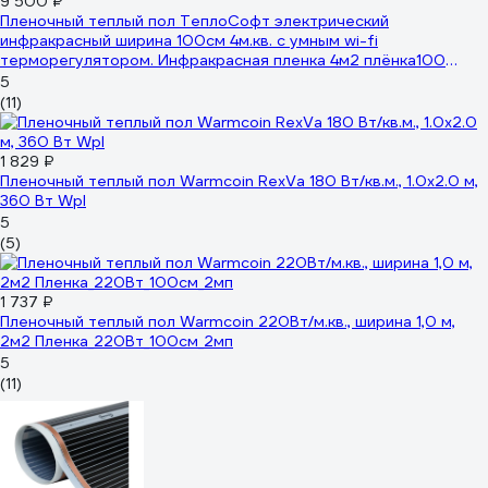
9 500 ₽
Пленочный теплый пол ТеплоСофт электрический
инфракрасный ширина 100см 4м.кв. с умным wi-fi
терморегулятором. Инфракрасная пленка 4м2 плёнка100
4метра/М2
5
(11)
1 829 ₽
Пленочный теплый пол Warmcoin RexVa 180 Вт/кв.м., 1.0х2.0 м,
360 Вт Wpl
5
(5)
1 737 ₽
Пленочный теплый пол Warmcoin 220Вт/м.кв., ширина 1,0 м,
2м2 Пленка_220Вт_100см_2мп
5
(11)