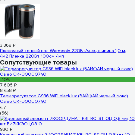
3 368 ₽
Пленочный теплый пол Warmcoin 220Вт/м.кв., ширина 1,0 м,
4м2 Пленка_220Вт_100см_4мп
Сопутствующие товары
-10%
7 605 ₽
8 458 ₽
Терморегулятор C936 WIFI black lux (ВАЙФАЙ черный люкс)
Caleo 0К-00000740
4.7
(56)
930 ₽
Крепежный элемент 7КООРДИНАТ KBI-RC-ST ОЦ 0,8 мм, 10