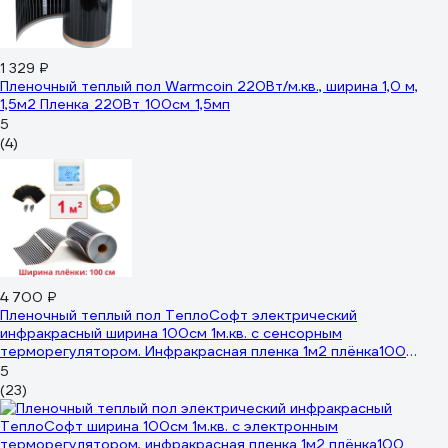
1 329 ₽
Пленочный теплый пол Warmcoin 220Вт/м.кв., ширина 1,0 м,
1,5м2 Пленка_220Вт_100см_1,5мп
5
(4)
4 700 ₽
Пленочный теплый пол ТеплоСофт электрический
инфракрасный ширина 100см 1м.кв. с сенсорным
терморегулятором. Инфракрасная пленка 1м2 плёнка100
1метр/сенс
5
(23)