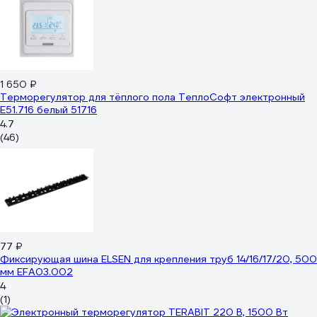
1 650 ₽
Терморегулятор для тёплого пола ТеплоСофт электронный
E51.716 белый 51716
4.7
(46)
77 ₽
Фиксирующая шина ELSEN для крепления труб 14/16/17/20, 500
мм EFA03.002
4
(1)