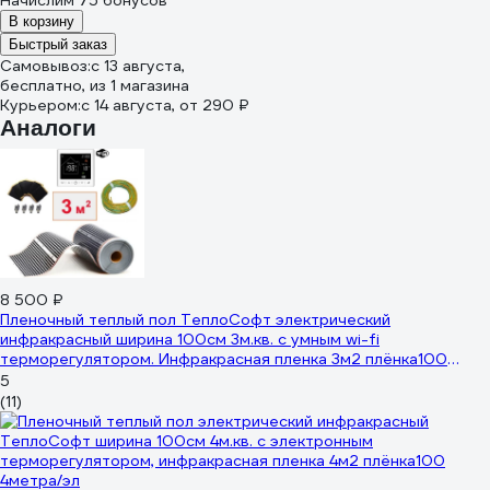
Начислим 75 бонусов
В корзину
Быстрый заказ
Самовывоз:
c 13 августа,
бесплатно
, из 1 магазина
Курьером:
c 14 августа,
от 290 ₽
Аналоги
8 500 ₽
Пленочный теплый пол ТеплоСофт электрический
инфракрасный ширина 100см 3м.кв. с умным wi-fi
терморегулятором. Инфракрасная пленка 3м2 плёнка100
3метра/М2
5
(11)