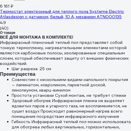
6 161 ₽
Термостат электронный для теплого пола Systeme Electric
Atlasdesign с датчиком, белый, 10 А, механизм ATN000135
4.9
(40)
О товаре
ВСЁ ДЛЯ МОНТАЖА В КОМПЛЕКТЕ!
Инфракрасный пленочный теплый пол представляет собой
тонкую термопленку, нагревательными элементами которой
являются карбоновые полосы, изолированные специальным
слоем, который обеспечивает защиту от внешних физических
воздействий.
Шаг разреза: 25 см
Преимущества
Совместим с несколькими видами напольного покрытия
— ламинатом, ковролином, паркетной доской,
линолеумом, кварц-винилом
Простота установки Сухой монтаж, не требует стяжки
Здоровый обогрев Инфракрасная пленка не выделяет
ядовитых паров и угарного газа, не воспламеняется, не
сушит воздух Происходит равномерный нагрев всего
помещения посредствам инфракрасного излучения
Гибкость Инфракрасный теплый пол можно использовать
для обогрева любых вертикальных, горизонтальных,