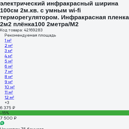
электрический инфракрасный ширина
100см 2м.кв. с умным wi-fi
терморегулятором. Инфракрасная пленка
2м2 плёнка100 2метра/М2
Код товара: 42169283
Рекомендуемая площадь
1 м²
2 м²
3 м²
4 м²
5 м²
6 м²
7 м²
8 м²
9 м²
10 м²
11 м²
12 м²
+3
6 375 ₽
-15%
7 500 ₽