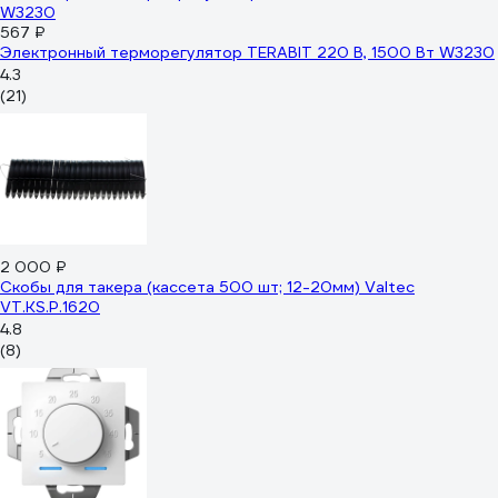
567 ₽
Электронный терморегулятор TERABIT 220 В, 1500 Вт W3230
4.3
(21)
2 000 ₽
Скобы для такера (кассета 500 шт; 12-20мм) Valtec
VT.KS.P.1620
4.8
(8)