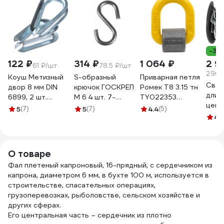
-37
122 ₽
314 ₽
1 064 ₽
2 9
61 ₽/шт
78.5 ₽/шт
296 
Коуш Метизный
S-образный
Приварная петля
Свар
двор 8 мм DIN
крючок ГОСКРЕП
Ромек Т8 3.15 тн
длин
6899, 2 шт.
М 6 4 шт. 7-
TY022353
цепь
4690441031785
0015190
2000000135373
5
(7)
5
(7)
4.4
(5)
763 
4.
1239
О товаре
Фал плетеный капроновый, 16-прядный, с сердечником из
капрона, диаметром 6 мм, в бухте 100 м, используется в
строительстве, спасательных операциях,
грузоперевозках, рыболовстве, сельском хозяйстве и
других сферах.
Его центральная часть – сердечник из плотно