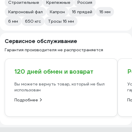
Строительные
Крепежные
Россия
Капроновый фал
Капрон
16 прядей
16 мм
6 мм
650 кгс
Тросы 16 мм
Сервисное обслуживание
Гарантия производителя не распространяется
120 дней обмен и возврат
Р
Вы можете вернуть товар, который не был
Ус
использован
га
Подробнее
П