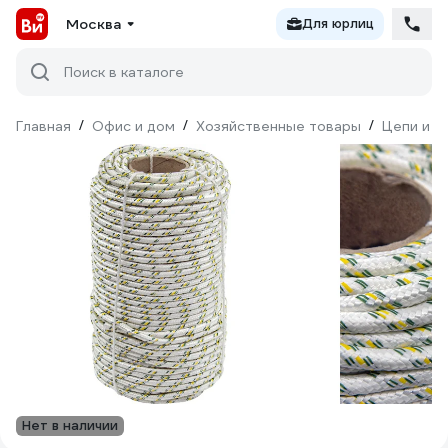
Москва
Для юрлиц
Поиск в каталоге
Главная
/
Офис и дом
/
Хозяйственные товары
/
Цепи и к
Нет в наличии