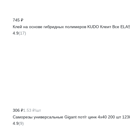
745 ₽
Клей на основе гибридных полимеров KUDO Клеит Все ELA
4.9
(17)
306 ₽
1.53 ₽/шт
Саморезы универсальные Gigant пот/г цинк 4x40 200 шт 123
4.9
(9)