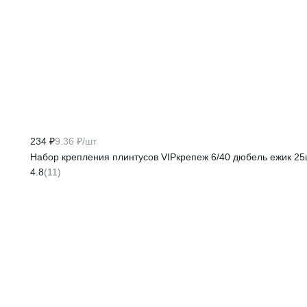
234 ₽
9.36 ₽/шт
Набор крепления плинтусов VIPкрепеж 6/40 дюбель ежик 25
4.8
(11)