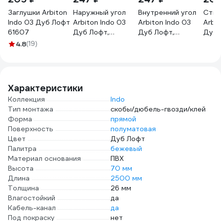
Заглушки Arbiton
Наружный угол
Внутренний угол
Стык
Indo 03 Дуб Лофт
Arbiton Indo 03
Arbiton Indo 03
Arbit
61607
Дуб Лофт,
Дуб Лофт,
Дуб 
упаковка 2 шт.
упаковка 2 шт.
упак
4.8
(19)
133500
117979
1335
Характеристики
Коллекция
Indo
Тип монтажа
скобы/дюбель-гвозди/клей
Форма
прямой
Поверхность
полуматовая
Цвет
Дуб Лофт
Палитра
бежевый
Материал основания
ПВХ
Высота
70 мм
Длина
2500 мм
Толщина
26 мм
Влагостойкий
да
Кабель-канал
да
Под покраску
нет