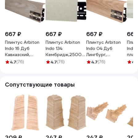
667 ₽
667 ₽
667 ₽
667
Плинтус Arbiton
Плинтус Arbiton
Плинтус Arbiton
Плин
Indo 16 Дуб
Indo 134
Indo 04 Дуб
Indo
Кавказский,
Кембридж,2500x70x26
Лингбург,
плат
2500x70x26 мм
мм 203390
2500x70x26 мм
2500
4.7
(76)
4.7
(76)
4.7
(76)
4.
61588
61604
2033
Сопутствующие товары
209 ₽
247 ₽
247 ₽
209