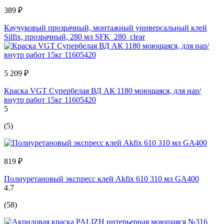
389 ₽
Каучуковый прозрачный, монтажный универсальный клей
Silfix, прозрачный, 280 мл SFK_280_clear
5 209 ₽
Краска VGT Супербелая ВД АК 1180 моющаяся, для нар/
внутр работ 15кг 11605420
5
(5)
819 ₽
Полиуретановый экспресс клей Akfix 610 310 мл GA400
4.7
(58)