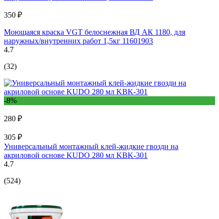
350 ₽
Моющаяся краска VGT белоснежная ВД АК 1180, для
наружных/внутренних работ 1,5кг 11601903
4.7
(32)
-8%
280 ₽
305 ₽
Универсальный монтажный клей-жидкие гвозди на
акриловой основе KUDO 280 мл KBK-301
4.7
(524)