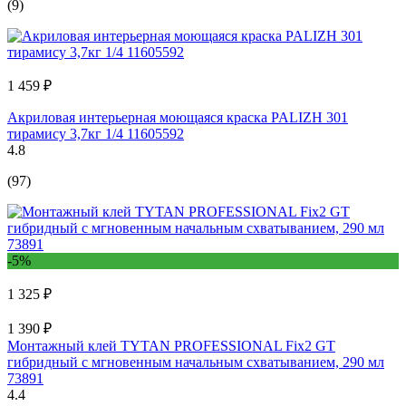
(9)
1 459 ₽
Акриловая интерьерная моющаяся краска PALIZH 301
тирамису 3,7кг 1/4 11605592
4.8
(97)
-5%
1 325 ₽
1 390 ₽
Монтажный клей TYTAN PROFESSIONAL Fix2 GT
гибридный с мгновенным начальным схватыванием, 290 мл
73891
4.4