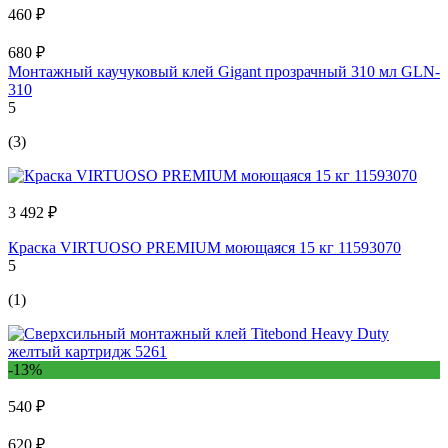
460 ₽
680 ₽
Монтажный каучуковый клей Gigant прозрачный 310 мл GLN-
310
5
(3)
3 492 ₽
Краска VIRTUOSO PREMIUM моющаяся 15 кг 11593070
5
(1)
-13%
540 ₽
620 ₽