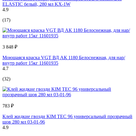
ELASTIС белый, 280 мл KX-1W
4.9
(17)
3 848 ₽
Моющаяся краска VGT ВД АК 1180 Белоснежная, для нар/
внутр работ 15кг 11601935
4.7
(32)
783 ₽
Клей жидкие гвозди KIM TEC 96 универсальный прозрачный
шов 280 мл 03-01-96
4.9