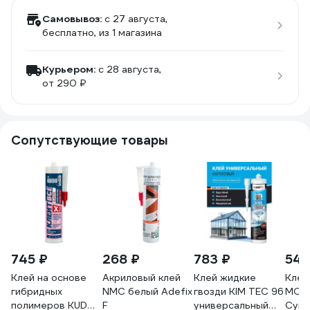
Самовывоз:
c 27 августа,
бесплатно
, из 1 магазина
Курьером:
c 28 августа,
от 290 ₽
Сопутствующие товары
745 ₽
268 ₽
783 ₽
540
Клей на основе
Акриловый клей
Клей жидкие
Кле
гибридных
NMC белый Adefix
гвозди KIM TEC 96
МОН
полимеров KUDO
F
универсальный
Супе