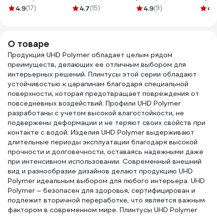
Клеит Все
прозрачный шов
ПЛЮС
4.9
(17)
4.7
(15)
4.9
(9)
4
(
ELASTIС белый,
280 мл 03-01-96
МB-1
280 мл KX-1W
О товаре
Продукция UHD Polymer обладает целым рядом
преимуществ, делающих ее отличным выбором для
интерьерных решений. Плинтусы этой серии обладают
устойчивостью к царапинам благодаря специальной
поверхности, которая предотвращает повреждения от
повседневных воздействий. Профили UHD Polymer
разработаны с учетом высокой влагостойкости, не
подвержены деформации и не теряют своих свойств при
контакте с водой. Изделия UHD Polymer выдерживают
длительные периоды эксплуатации благодаря высокой
прочности и долговечности, оставаясь надежными даже
при интенсивном использовании. Современный внешний
вид и разнообразие дизайнов делают продукцию UHD
Polymer идеальным выбором для любого интерьера. UHD
Polymer – безопасен для здоровья, сертифицирован и
подлежит вторичной переработке, что является важным
фактором в современном мире. Плинтусы UHD Polymer