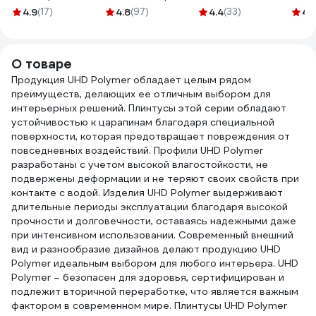
Клеит Все
PALIZH 301
Fix2 GT гибридный
нар/
4.9
(17)
4.8
(97)
4.4
(33)
4.
ELASTIС белый,
тирамису 3,7кг 1/4
с мгновенным
15кг 
280 мл KX-1W
11605592
начальным
схватыванием,
О товаре
290 мл 73891
Продукция UHD Polymer обладает целым рядом
преимуществ, делающих ее отличным выбором для
интерьерных решений. Плинтусы этой серии обладают
устойчивостью к царапинам благодаря специальной
поверхности, которая предотвращает повреждения от
повседневных воздействий. Профили UHD Polymer
разработаны с учетом высокой влагостойкости, не
подвержены деформации и не теряют своих свойств при
контакте с водой. Изделия UHD Polymer выдерживают
длительные периоды эксплуатации благодаря высокой
прочности и долговечности, оставаясь надежными даже
при интенсивном использовании. Современный внешний
вид и разнообразие дизайнов делают продукцию UHD
Polymer идеальным выбором для любого интерьера. UHD
Polymer – безопасен для здоровья, сертифицирован и
подлежит вторичной переработке, что является важным
фактором в современном мире. Плинтусы UHD Polymer