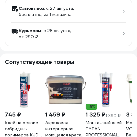
Самовывоз:
c 27 августа,
бесплатно
, из 1 магазина
Курьером:
c 28 августа,
от 290 ₽
Сопутствующие товары
-5%
745 ₽
1 459 ₽
1 325 ₽
3 8
1 390 ₽
Клей на основе
Акриловая
Монтажный клей
Моющ
гибридных
интерьерная
TYTAN
VGT 
полимеров KUDO
моющаяся краска
PROFESSIONAL
Бело