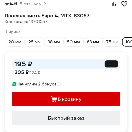
4.6
5 отзывов
Плоская кисть Евро 4, MTX, 83057
Код товара: 13701057
Ширина
20 мм
25 мм
38 мм
50 мм
63 мм
75 мм
10
195 ₽
-13%
205 ₽
224 ₽
Начислим 2 бонуса
В корзину
Быстрый заказ