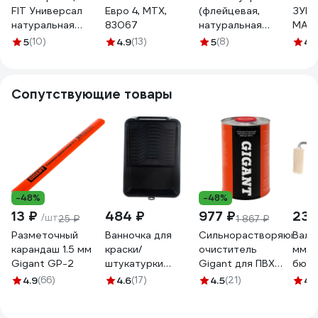
FIT Универсал
Евро 4, MTX,
(флейцевая,
ЗУБР
натуральная
83067
натуральная
МАСТ
светлая щетина
щетина,
100
5
(10)
4.9
(13)
5
(8)
4.
деревянная ручка
деревянная
3" 75 мм 01047
рукоятка) 75мм
Biber 31136
Сопутствующие товары
тов-002021
-48%
-48%
13 ₽
484 ₽
977 ₽
238
/шт
25 ₽
1 867 ₽
Разметочный
Ванночка для
Сильнорастворяющий
Вали
карандаш 1.5 мм
краски/
очиститель
мм, d
Gigant GP-2
штукатурки
Gigant для ПВХ
бюге
Accurate с
1000 мл GPC-5
5 мм
4.9
(66)
4.6
(17)
4.5
(21)
4.
педалью.
стан
510х370мм, 2.5л
903