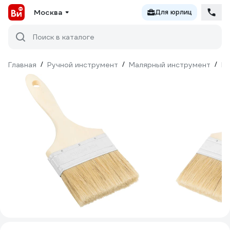
Москва
Для юрлиц
Поиск в каталоге
Главная
/
Ручной инструмент
/
Малярный инструмент
/
Ки