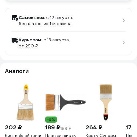
Самовывоз:
c 12 августа,
бесплатно
, из 1 магазина
Курьером:
c 13 августа,
от 290 ₽
Аналоги
-5%
202 ₽
189 ₽
264 ₽
179
199 ₽
Кисть флейцевая
Плоская кисть
Кисть Суприм
Плос