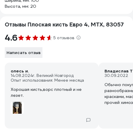
Ширина, мм: 100
Высота, мм: 20
Отзывы Плоская кисть Евро 4, MTX, 83057
4.6
5 отзывов
Написать отзыв
олесь и.
Владислав Т
14.08.2024
г. Великий Новгород
30.09.2022
Опыт использования: Менее месяца
Обычно поку
Хорошая кисть,ворс плотный и не
разнообразны
лезет.
красками, ма
прочей химоз
не отмываю п
просто выбра
мягкая, банд
достаточно, 
целом, заявл