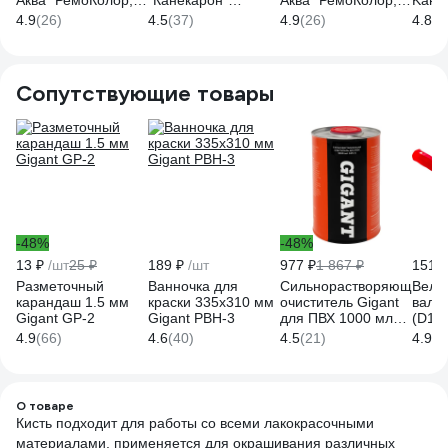
Аква" РемоКолор,
"Канекарон"
Аква" РемоКолор,
Kанек
3"-75мм, /шт./ 01-8-
РемоКолор, 4" -
4"-100мм, /шт./ 01-
щети
4.9
(26)
4.5
(37)
4.9
(26)
4.8
(5
230
100мм, /шт./ 01-1-
8-240
пласт
640
330
Сопутствующие товары
-48%
-48%
13 ₽
/шт
25 ₽
189 ₽
/шт
977 ₽
1 867 ₽
151 ₽
Разметочный
Ванночка для
Сильнорастворяющий
Велю
карандаш 1.5 мм
краски 335х310 мм
очиститель Gigant
валик
Gigant GP-2
Gigant PBH-3
для ПВХ 1000 мл
(D15/
GPC-5
4 мм,
4.9
(66)
4.6
(40)
4.5
(21)
4.9
(1
КЕДР
2594
О товаре
Кисть подходит для работы со всеми лакокрасочными
материалами, применяется для окрашивания различных