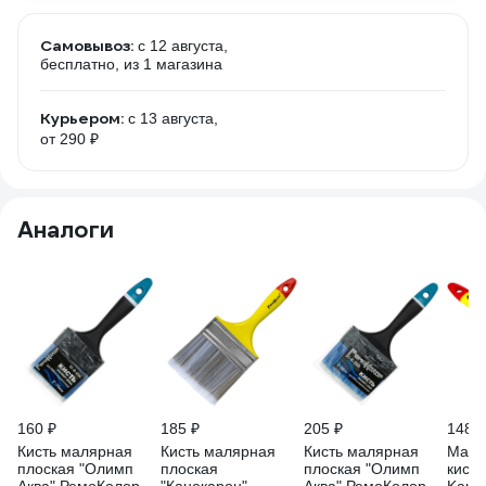
Самовывоз:
c 12 августа,
бесплатно
, из 1 магазина
Курьером:
c 13 августа,
от 290 ₽
Аналоги
160 ₽
185 ₽
205 ₽
148 ₽
Кисть малярная
Кисть малярная
Кисть малярная
Маля
плоская "Олимп
плоская
плоская "Олимп
кист