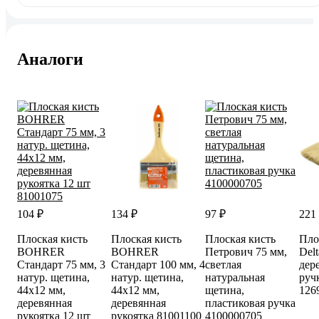
Аналоги
104 ₽
134 ₽
97 ₽
221
Плоская кисть
Плоская кисть
Плоская кисть
Пло
BOHRER
BOHRER
Петрович 75 мм,
Delt
Стандарт 75 мм, 3
Стандарт 100 мм, 4
светлая
дер
натур. щетина,
натур. щетина,
натуральная
руч
44x12 мм,
44x12 мм,
щетина,
126
деревянная
деревянная
пластиковая ручка
рукоятка 12 шт
рукоятка 81001100
4100000705