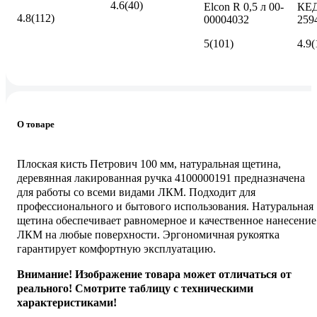
4.6
(40)
Elcon R 0,5 л 00-
КЕД
4.8
(112)
00004032
259
5
(101)
4.9
(
О товаре
Плоская кисть Петрович 100 мм, натуральная щетина,
деревянная лакированная ручка 4100000191 предназначена
для работы со всеми видами ЛКМ. Подходит для
профессионального и бытового использования. Натуральная
щетина обеспечивает равномерное и качественное нанесение
ЛКМ на любые поверхности. Эргономичная рукоятка
гарантирует комфортную эксплуатацию.
Внимание! Изображение товара может отличаться от
реального! Смотрите таблицу с техническими
характеристиками!