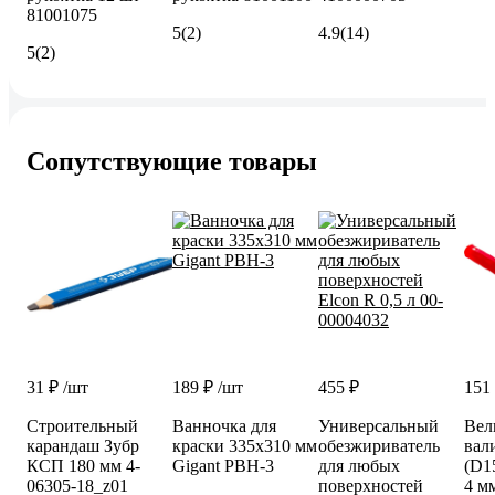
81001075
5
(2)
4.9
(14)
5
(2)
Сопутствующие товары
31 ₽
/шт
189 ₽
/шт
455 ₽
151
Строительный
Ванночка для
Универсальный
Вел
карандаш Зубр
краски 335х310 мм
обезжириватель
вал
КСП 180 мм 4-
Gigant PBH-3
для любых
(D1
06305-18_z01
поверхностей
4 м