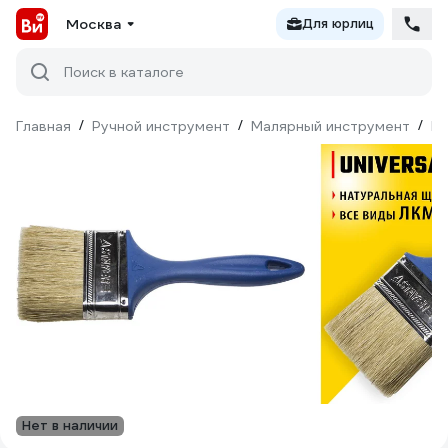
Москва
Для юрлиц
Поиск в каталоге
Главная
/
Ручной инструмент
/
Малярный инструмент
/
Ки
Нет в наличии