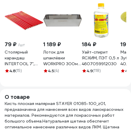
79 ₽
1 189 ₽
184 ₽
199
/шт
Столярный
Лоток для
Уайт-спирит
Маля
карандаш
шпаклёвки
ЯСХИМ, ПЭТ 0,5 л
Зубр
INTERTOOL 7",
WORKPRO 300мм,
4607059912030
40, 
12шт KT-5004 KT-
нержавейка
мм, в
4.8
(15)
4.5
(4)
4.9
(118)
4.
5004
WP329025
ручк
0351
О товаре
Кисть плоская малярная STAYER 01085-100_z01,
предназначена для нанесения всех видов лакокрасочных
материалов. Рекомендуются для покрасочных работ
большого объема.Натуральная щетина обеспечит
оптимальное нанесение различных видов ЛКМ. Щетина