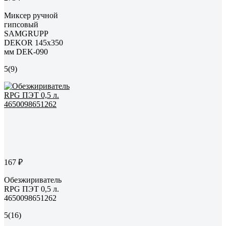
Миксер ручной
гипсовый
SAMGRUPP
DEKOR 145х350
мм DEK-090
5
(9)
167 ₽
Обезжириватель
RPG ПЭТ 0,5 л.
4650098651262
5
(16)