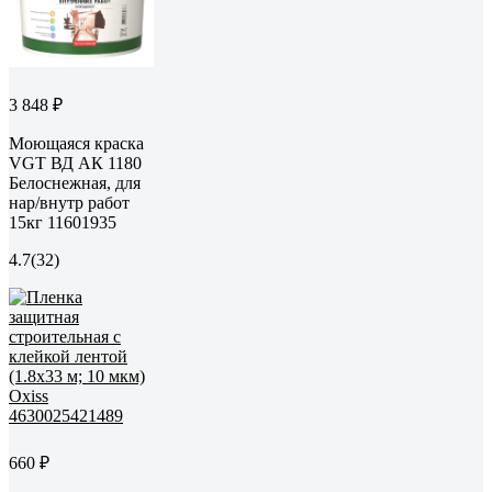
3 848 ₽
Моющаяся краска
VGT ВД АК 1180
Белоснежная, для
нар/внутр работ
15кг 11601935
4.7
(32)
660 ₽