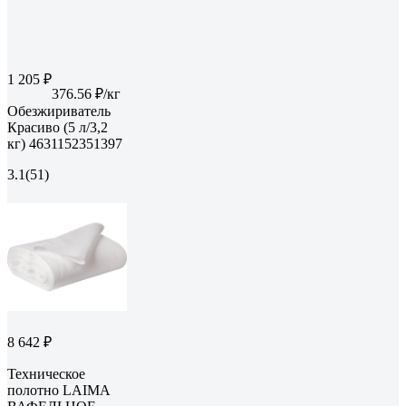
1 205 ₽
376.56 ₽/кг
Обезжириватель
Красиво (5 л/3,2
кг) 4631152351397
3.1
(51)
8 642 ₽
Техническое
полотно LAIMA