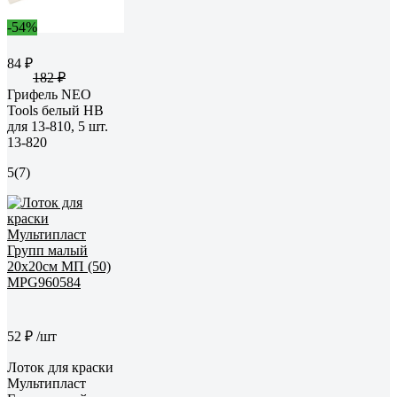
-54%
84 ₽
182 ₽
Грифель NEO
Tools белый HB
для 13-810, 5 шт.
13-820
5
(7)
52 ₽
/шт
Лоток для краски
Мультипласт