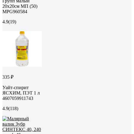
Групп малый
20х20см МП (50)
MPG960584
4.9
(19)
335 ₽
Уайт-спирит
ЯСХИМ, ПЭТ 1 л
4607059911743
4.9
(118)