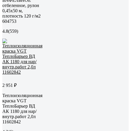
ВАФЕЛЬНОЕ
отбеленное, рулон
0,45х50 м,
плотность 120 г/м2
604753
4.8
(559)
2 951 ₽
Теплоизоляционная
краска VGT
ТеплоБарьер ВД
АК 1180 для нар/
внутр.работ 2,0л
11602842