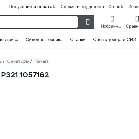
Получение и оплата
Сервис и поддержка
О нас
Инве
Избранное
лектрика
Силовая техника
Станки
Спецодежда и СИЗ
ь
Секаторы
Fiskars
/
/
 P321 1057162