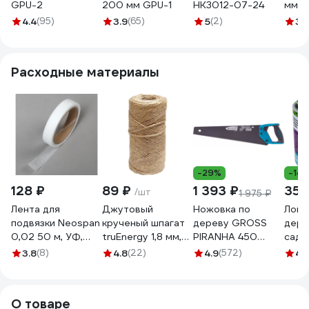
GPU-2
200 мм GPU-1
HK3012-07-24
мм Т
4.4
(95)
3.9
(65)
5
(2)
3.
Расходные материалы
-29%
-14
128 ₽
89 ₽
1 393 ₽
359
/шт
1 975 ₽
Лента для
Джутовый
Ножовка по
Ловч
подвязки Neospan
крученый шпагат
дереву GROSS
дере
0,02 50 м, УФ,
truEnergy 1,8 мм,
PIRANHA 450
садо
белый,
100 м 12377
мм,11-12
вред
3.8
(8)
4.8
(22)
4.9
(572)
4.
4603740732369
TPI,зуб-3D,кал.зуб,тефл
NoGu
х комп.рук-ка
СЗ.
24106
О товаре