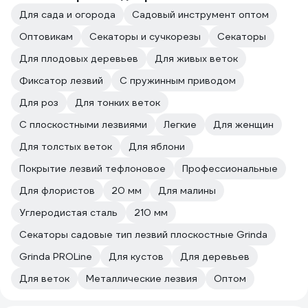
Для сада и огорода
Садовый инструмент оптом
Оптовикам
Секаторы и сучкорезы
Секаторы
Для плодовых деревьев
Для живых веток
Фиксатор лезвий
С пружинным приводом
Для роз
Для тонких веток
С плоскостными лезвиями
Легкие
Для женщин
Для толстых веток
Для яблони
Покрытие лезвий тефлоновое
Профессиональные
Для флористов
20 мм
Для малины
Углеродистая сталь
210 мм
Секаторы садовые тип лезвий плоскостные Grinda
Grinda PROLine
Для кустов
Для деревьев
Для веток
Металлические лезвия
Оптом