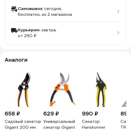
Самовывоз:
сегодня,
бесплатно
, из 2 магазинов
Курьером:
завтра,
от 290 ₽
Аналоги
658 ₽
629 ₽
990 ₽
893
Садовый секатор
Универсальный
Секатор
Садо
Gigant 200 мм
секатор Gigant
Hanskonner
TRUP