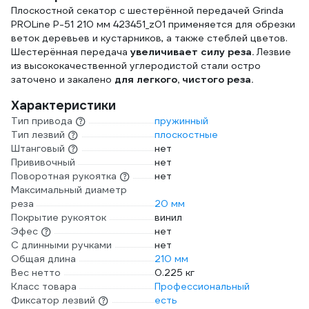
Плоскостной секатор с шестерённой передачей Grinda
PROLine P-51 210 мм 423451_z01 применяется для обрезки
веток деревьев и кустарников, а также стеблей цветов.
Шестерённая передача
увеличивает силу реза.
Лезвие
из высококачественной углеродистой стали остро
заточено и закалено
для легкого, чистого реза.
Характеристики
Тип привода
пружинный
Тип лезвий
плоскостные
Штанговый
нет
Прививочный
нет
Поворотная рукоятка
нет
Максимальный диаметр
реза
20 мм
Покрытие рукояток
винил
Эфес
нет
С длинными ручками
нет
Общая длина
210 мм
Вес нетто
0.225 кг
Класс товара
Профессиональный
Фиксатор лезвий
есть