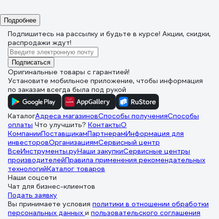
Подробнее
Подпишитесь
на рассылку
и будьте в курсе! Акции, скидки,
распродажи ждут!
Подписаться
Оригинальные товары с гарантией!
Установите мобильное приложение, чтобы информация
по заказам всегда была под рукой
Каталог
Адреса магазинов
Способы получения
Способы
оплаты
Что улучшить?
Контакты
О
Компании
Поставщикам
Партнерам
Информация для
инвесторов
Организациям
Сервисный центр
ВсеИнструменты.ру
Наши закупки
Сервисные центры
производителей
Правила применения рекомендательных
технологий
Каталог товаров
Наши соцсети
Чат для бизнес-клиентов
Подать заявку
Вы принимаете условия
политики в отношении обработки
персональных данных
и
пользовательского соглашения