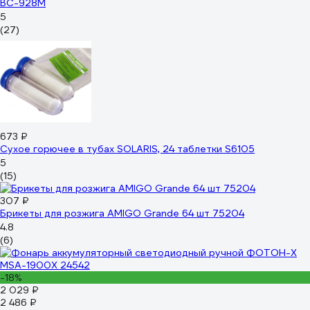
BC-928M
5
(27)
673 ₽
Сухое горючее в тубах SOLARIS, 24 таблетки S6105
5
(15)
307 ₽
Брикеты для розжига AMIGO Grande 64 шт 75204
4.8
(6)
-18%
2 029 ₽
2 486 ₽