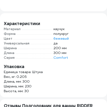
Прямоугольный с
(Slid
пузырьками 22-
SLIS
267377
ЦГ-5156776836
Характеристики
Материал
каучук
Форма
полукруг
Цвет
бежевый
Универсальная
да
Ширина
200 мм
Длина
300 мм
Серия
Comfort
Упаковка
Единица товара: Штука
Вес, кг: 0.205
Длина, мм: 300
Ширина, мм: 230
Высота, мм: 30
Отзывы Подголовник для ванны RIDDER