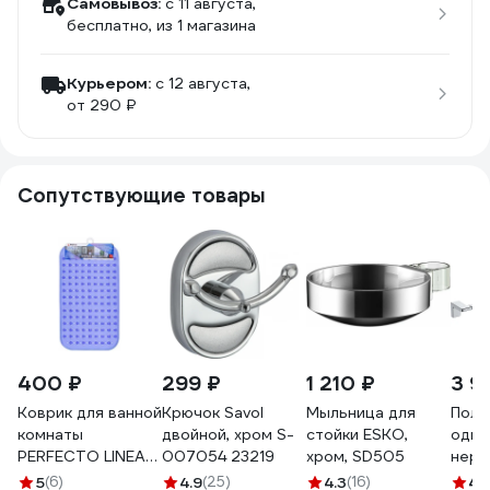
Самовывоз:
c 11 августа,
бесплатно
, из 1 магазина
Курьером:
c 12 августа,
от 290 ₽
Сопутствующие товары
400 ₽
299 ₽
1 210 ₽
3 9
Коврик для ванной
Крючок Savol
Мыльница для
Поло
комнаты
двойной, хром S-
стойки ESKO,
один
PERFECTO LINEA
007054 23219
хром, SD505
нер
67x37
стал
5
(6)
4.9
(25)
4.3
(16)
4.