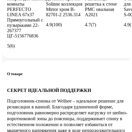
комнаты
Solinne коллекция
решетка к стене
для
PERFECTO
Mirror хром B-
РМС овальная
Savo
LINEA 67x37
82701-2 2536.314
A2021
S-0
Прямоугольный с
4.9
(100)
4.7
(7)
4.9
(
пузырьками 22-
267377
ЦГ-5156776836
5
(6)
О товаре
СЕКРЕТ ИДЕАЛЬНОЙ ПОДДЕРЖКИ
Подголовник-спинка от Wellsee – идеальное решение для
релаксации в ванной. Благодаря удлиненной форме,
подголовник равномерно распределяет нагрузку от шейно-
воротниковой зоны до поясницы, поддерживает спину в
естественном положении и позволяет избавиться от
мышечного напряжения даже в ходе непродолжительного