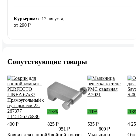
Курьером:
c 12 августа,
от 290 ₽
Сопутствующие товары
-13%
-11%
-13
400 ₽
825 ₽
535 ₽
4 25
951 ₽
600 ₽
Коврик для ванной
Двойной крючок
Мыльница
Отк