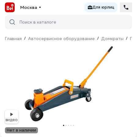
Москва
Для юрлиц
Поиск в каталоге
Главная
/
Автосервисное оборудование
/
Домкраты
/
Ги
видео
Нет в наличии